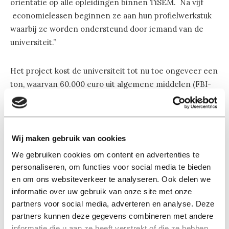
oriëntatie op alle opleidingen binnen TiSEM. Na vijf
economielessen beginnen ze aan hun profielwerkstuk
waarbij ze worden ondersteund door iemand van de
universiteit.”
Het project kost de universiteit tot nu toe ongeveer een
ton, waarvan 60.000 euro uit algemene middelen (FBI-
gelden) is betaald. Volgens Gremmen gaat dit geld
vooral in loonkosten zitten. Uiteindelijk moet het
project de universiteit echter geld opleveren. “We
willen het project ieder jaar uitbreiden met zes scholen.
Wij maken gebruik van cookies
In 2018/2019 moeten ongeveer 270 leerlingen de
We gebruiken cookies om content en advertenties te
eindstreep van het Econasiumprogramma hebben
personaliseren, om functies voor social media te bieden
gehaald. Er hoeven er maar tien voor Tilburg te kiezen,
en om ons websiteverkeer te analyseren. Ook delen we
die anders voor een andere universiteit hadden
informatie over uw gebruik van onze site met onze
gekozen en we hebben de investering terugverdiend.
partners voor social media, adverteren en analyse. Deze
partners kunnen deze gegevens combineren met andere
Bovendien zijn de dingen die ze over statistiek leren
informatie die u aan ze heeft verstrekt of die ze hebben