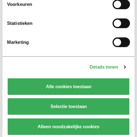
Voorkeuren
ivoren toren uit’
Achtergrond
Statistieken
Kinderen spelen de Zero
Hunger Game: ‘Ik schrok, we
Marketing
kregen er een paar miljoen
inwoners bij’
Details tonen
Achtergrond
Ritalin, koffie en
slaapmiddelen: zo komen
Alle cookies toestaan
studenten de tentamenperiode
door
Selectie toestaan
Column
Maak het onderwijs flexibel,
zodat studenten zich breder
Alleen noodzakelijke cookies
kunnen ontwikkelen