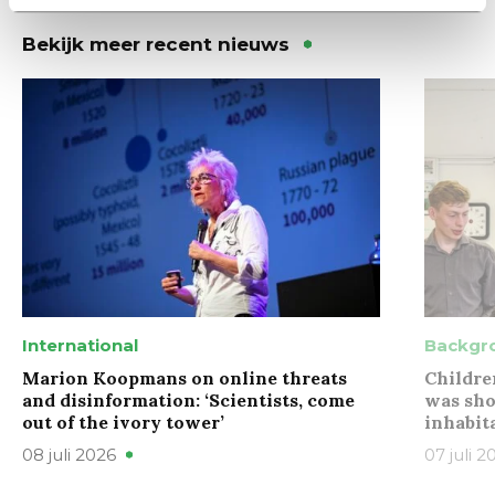
Bekijk meer recent nieuws
International
Backgr
Marion Koopmans on online threats
Childre
and disinformation: ‘Scientists, come
was sho
out of the ivory tower’
inhabit
08 juli 2026
07 juli 2