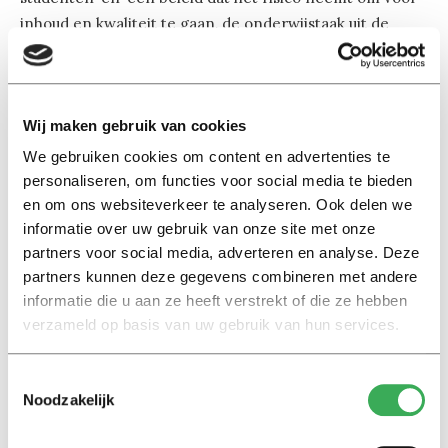
inhoud en kwaliteit te gaan, de onderwijstaak uit de
marge haalt en weer in het hart plaatst.’
Woensdag werd na lang beraad duidelijk dat het Kabinet
Wij maken gebruik van cookies
de studiefinanciering wil
verruilen
voor een lening.
We gebruiken cookies om content en advertenties te
personaliseren, om functies voor social media te bieden
en om ons websiteverkeer te analyseren. Ook delen we
informatie over uw gebruik van onze site met onze
partners voor social media, adverteren en analyse. Deze
partners kunnen deze gegevens combineren met andere
Lees ook
informatie die u aan ze heeft verstrekt of die ze hebben
verzameld op basis van uw gebruik van hun services.
Interview
Toestemmingsselectie
Noodzakelijk
Marion Koopmans over online
bedreigingen en desinformatie:
‘Wetenschappers, kom die