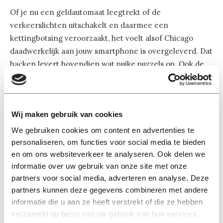
Of je nu een geldautomaat leegtrekt of de
verkeerslichten uitschakelt en daarmee een
kettingbotsing veroorzaakt, het voelt alsof Chicago
daadwerkelijk aan jouw smartphone is overgeleverd. Dat
hacken levert bovendien wat puike puzzels op. Ook de
geïntegreerde multiplayer, waarbij andere spelers jouw
wereld opzoeken, zorgt voor zenuwslopende kat-en-
muis-spelletjes. Het spel maakt niet alle beloftes waar,
Wij maken gebruik van cookies
maar is desondanks erg vet om door te spelen! (Nick
Peters)
We gebruiken cookies om content en advertenties te
personaliseren, om functies voor social media te bieden
en om ons websiteverkeer te analyseren. Ook delen we
Gespeeld op: Xbox 360
informatie over uw gebruik van onze site met onze
Ook verkrijgbaar op: PC, PS3, PS4, Xbox One, Wii U
partners voor social media, adverteren en analyse. Deze
partners kunnen deze gegevens combineren met andere
informatie die u aan ze heeft verstrekt of die ze hebben
verzameld op basis van uw gebruik van hun services.