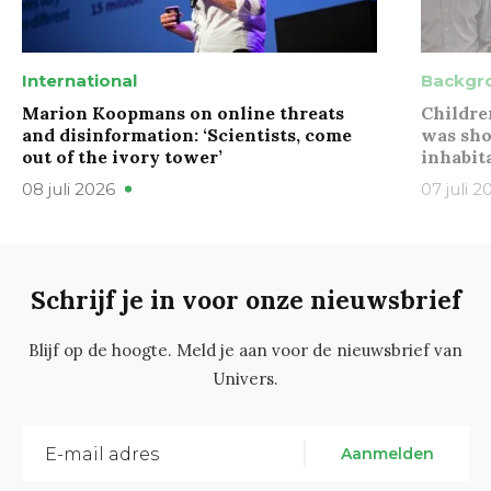
International
Backgr
Marion Koopmans on online threats
Childre
and disinformation: ‘Scientists, come
was sho
out of the ivory tower’
inhabit
08 juli 2026
07 juli 2
Schrijf je in voor onze nieuwsbrief
Blijf op de hoogte. Meld je aan voor de nieuwsbrief van
Univers.
Aanmelden