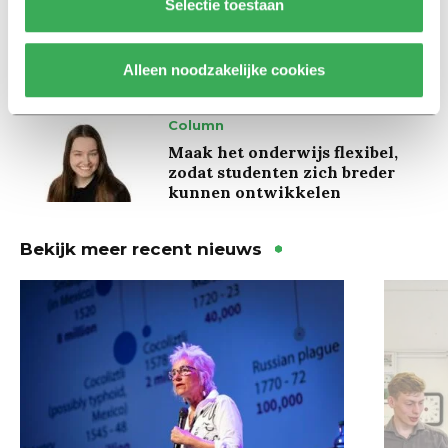
Selectie toestaan
Ritalin, koffie en
slaapmiddelen: zo komen
studenten de tentamenperiode
door
Alleen noodzakelijke cookies
Column
Maak het onderwijs flexibel,
zodat studenten zich breder
kunnen ontwikkelen
Bekijk meer recent nieuws