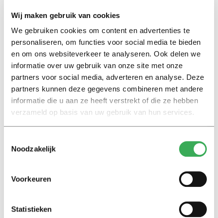
Wij maken gebruik van cookies
We gebruiken cookies om content en advertenties te
personaliseren, om functies voor social media te bieden
Lees ook
en om ons websiteverkeer te analyseren. Ook delen we
informatie over uw gebruik van onze site met onze
partners voor social media, adverteren en analyse. Deze
partners kunnen deze gegevens combineren met andere
Interview
informatie die u aan ze heeft verstrekt of die ze hebben
Marion Koopmans over online
verzameld op basis van uw gebruik van hun services.
bedreigingen en desinformatie:
‘Wetenschappers, kom die
ivoren toren uit’
Toestemmingsselectie
Noodzakelijk
Achtergrond
Kinderen spelen de Zero
Voorkeuren
Hunger Game: ‘Ik schrok, we
kregen er een paar miljoen
inwoners bij’
Statistieken