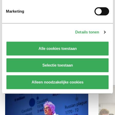
Achtergrond
Marketing
Ritalin, koffie en
slaapmiddelen: zo komen
studenten de tentamenperiode
door
Details tonen
Column
Alle cookies toestaan
Maak het onderwijs flexibel,
zodat studenten zich breder
kunnen ontwikkelen
Selectie toestaan
Bekijk meer recent nieuws
Alleen noodzakelijke cookies