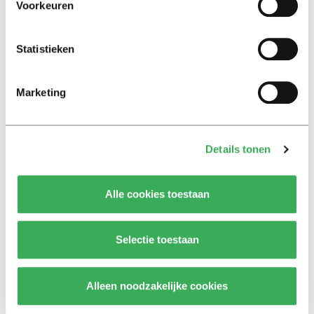
ivoren toren uit’
Voorkeuren
Achtergrond
Statistieken
Kinderen spelen de Zero
Hunger Game: ‘Ik schrok, we
kregen er een paar miljoen
Marketing
inwoners bij’
Achtergrond
Details tonen
Ritalin, koffie en
slaapmiddelen: zo komen
studenten de tentamenperiode
Alle cookies toestaan
door
Selectie toestaan
Column
Maak het onderwijs flexibel,
zodat studenten zich breder
Alleen noodzakelijke cookies
kunnen ontwikkelen