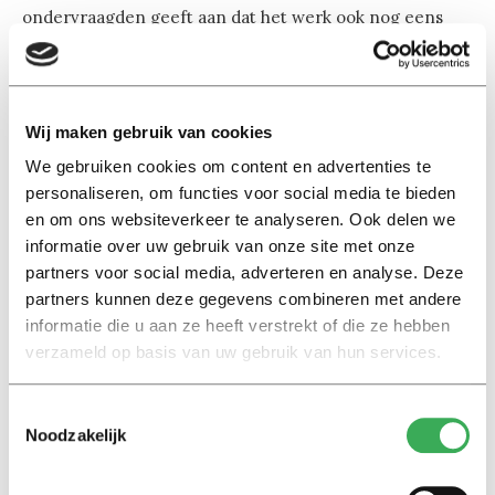
ondervraagden geeft aan dat het werk ook nog eens
aansluit bij de opleidingsrichting. De onderzoekers
concluderen: aan het eind van het traject hebben
deelnemers gemiddeld een hogere competentiescore
en een betere positie op de arbeidsmarkt.
Wij maken gebruik van cookies
We gebruiken cookies om content en advertenties te
personaliseren, om functies voor social media te bieden
en om ons websiteverkeer te analyseren. Ook delen we
informatie over uw gebruik van onze site met onze
partners voor social media, adverteren en analyse. Deze
partners kunnen deze gegevens combineren met andere
Lees ook
informatie die u aan ze heeft verstrekt of die ze hebben
verzameld op basis van uw gebruik van hun services.
Interview
Toestemmingsselectie
Marion Koopmans over online
Noodzakelijk
bedreigingen en desinformatie:
‘Wetenschappers, kom die