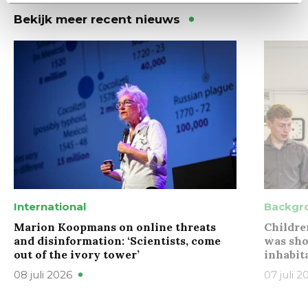
Bekijk meer recent nieuws
International
Backgr
Marion Koopmans on online threats
Childre
and disinformation: ‘Scientists, come
was sho
out of the ivory tower’
inhabit
08 juli 2026
07 juli 2