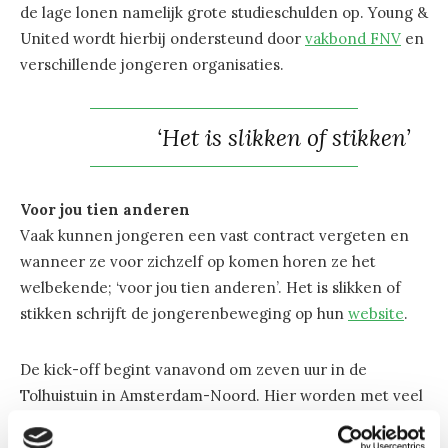
de lage lonen namelijk grote studieschulden op. Young &
United wordt hierbij ondersteund door
vakbond FNV
en
verschillende jongeren organisaties.
‘Het is slikken of stikken’
Voor jou tien anderen
Vaak kunnen jongeren een vast contract vergeten en
wanneer ze voor zichzelf op komen horen ze het
welbekende; ‘voor jou tien anderen’. Het is slikken of
stikken schrijft de jongerenbeweging op hun
website
.
De kick-off begint vanavond om zeven uur in de
Tolhuistuin in Amsterdam-Noord. Hier worden met veel
muziek en beeld de resultaten gepresenteerd van een
door ruim 10.000 werkende jongeren ingevulde