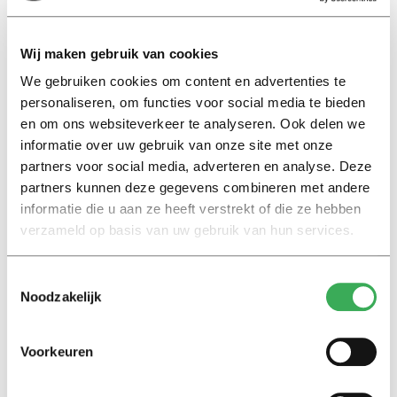
enquête. Uit deze enquête is namelijk gebleken dat 86
procent van de werkende jongeren vanaf 18 jaar een
Wij maken gebruik van cookies
vast contract en een normaal loon wil. Hiernaast geeft
We gebruiken cookies om content en advertenties te
ruim 74 procent aan een onzeker contract te hebben.
personaliseren, om functies voor social media te bieden
en om ons websiteverkeer te analyseren. Ook delen we
Nederland loopt achter
informatie over uw gebruik van onze site met onze
Werkende jongeren van 18 tot 23 jaar krijgen in
partners voor social media, adverteren en analyse. Deze
Nederland een jeugdloon. (
Op Tilburg University ligt deze
partners kunnen deze gegevens combineren met andere
informatie die u aan ze heeft verstrekt of die ze hebben
leeftijd op 22 jaar).
Een 18-jarige heeft recht op 45
verzameld op basis van uw gebruik van hun services.
procent van het normale minimumloon. Ze doen dus
hetzelfde werk als een 25-jarige maar dan voor de helft
Toestemmingsselectie
van het loon en zelden een vast contract. In België,
Noodzakelijk
Engeland en Frankrijk hebben jongeren recht op 82, 83
en 100 procent van het normale minimumloon.
Voorkeuren
Meer over de kick-off van vanavond vindt je
hier
en check