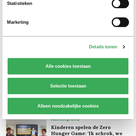
ook het filmpje van Young & United:
Statistieken
Marketing
Details tonen
Lees ook
Alle cookies toestaan
Interview
Marion Koopmans over online
Selectie toestaan
bedreigingen en desinformatie:
‘Wetenschappers, kom die
ivoren toren uit’
Alleen noodzakelijke cookies
Achtergrond
Kinderen spelen de Zero
Hunger Game: ‘Ik schrok, we