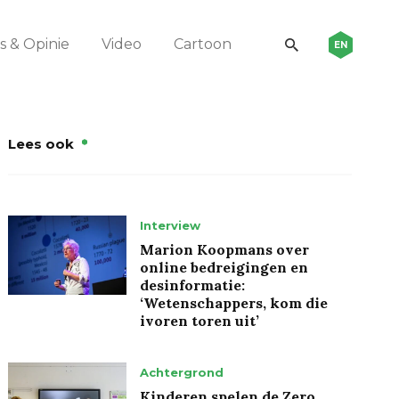
 & Opinie
Video
Cartoon
EN
Lees ook
Interview
Marion Koopmans over
online bedreigingen en
desinformatie:
‘Wetenschappers, kom die
ivoren toren uit’
Achtergrond
Kinderen spelen de Zero