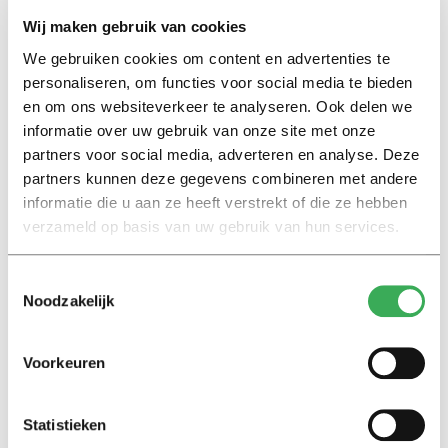
Wij maken gebruik van cookies
We gebruiken cookies om content en advertenties te
personaliseren, om functies voor social media te bieden
en om ons websiteverkeer te analyseren. Ook delen we
informatie over uw gebruik van onze site met onze
partners voor social media, adverteren en analyse. Deze
Reacties
partners kunnen deze gegevens combineren met andere
informatie die u aan ze heeft verstrekt of die ze hebben
National University of Singapore verzond in 2014 géén
verzameld op basis van uw gebruik van hun services.
reacties. Toch zijn er ook universiteiten die meer
reacties dan statusupdates verzonden, waaronder de TU
Toestemmingsselectie
Delft. Gemiddeld gezien hebben alle universiteiten een
Noodzakelijk
interactie percentage van 16,07 procent. In totaal
verzonden de universiteiten 7.872 reacties.
Voorkeuren
Statistieken