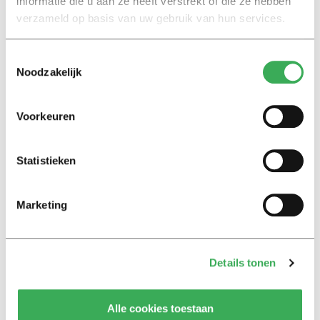
informatie die u aan ze heeft verstrekt of die ze hebben
verzameld op basis van uw gebruik van hun services.
Toestemmingsselectie
Noodzakelijk
Lees ook
Voorkeuren
Statistieken
Interview
Marion Koopmans over online
bedreigingen en desinformatie:
Marketing
‘Wetenschappers, kom die
ivoren toren uit’
Details tonen
Achtergrond
Kinderen spelen de Zero
Hunger Game: ‘Ik schrok, we
Alle cookies toestaan
kregen er een paar miljoen