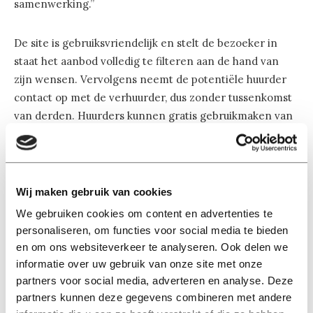
samenwerking.”
De site is gebruiksvriendelijk en stelt de bezoeker in
staat het aanbod volledig te filteren aan de hand van
zijn wensen. Vervolgens neemt de potentiële huurder
contact op met de verhuurder, dus zonder tussenkomst
van derden. Huurders kunnen gratis gebruikmaken van
LabForRent. Verhuurders adverteren tegen betaling.
LabForRent duikt in een nichemarkt en de kans van
slagen lijkt groot. De initiatiefnemers denken daarom
Wij maken gebruik van cookies
nu al aan uitbreiding van het dienstenpakket. “Ook
We gebruiken cookies om content en advertenties te
hoogwaardige laboratoriumapparatuur, technische
personaliseren, om functies voor social media te bieden
expertise en contractonderzoek komen in aanmerking
en om ons websiteverkeer te analyseren. Ook delen we
voor bemiddeling.” Ook voorzien de oprichters een stap
informatie over uw gebruik van onze site met onze
partners voor social media, adverteren en analyse. Deze
over de grens. Om die reden is de website meertalig
partners kunnen deze gegevens combineren met andere
opgezet.