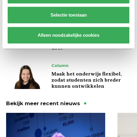
inwoners bij’
Selectie toestaan
Achtergrond
Ritalin, koffie en
Alleen noodzakelijke cookies
slaapmiddelen: zo komen
studenten de tentamenperiode
door
Column
Maak het onderwijs flexibel,
zodat studenten zich breder
kunnen ontwikkelen
Bekijk meer recent nieuws