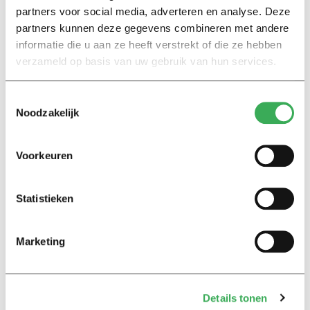
pic.twitter.com/TcmmWQA5dC
partners voor social media, adverteren en analyse. Deze
partners kunnen deze gegevens combineren met andere
— Koen Becking (@KoenBecking)
26 mei
informatie die u aan ze heeft verstrekt of die ze hebben
2015
verzameld op basis van uw gebruik van hun services.
Toestemmingsselectie
Noodzakelijk
Voorkeuren
Lees ook
Statistieken
Marketing
Interview
Marion Koopmans over online
bedreigingen en desinformatie:
‘Wetenschappers, kom die
Details tonen
ivoren toren uit’