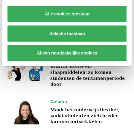
Alle cookies toestaan
Achtergrond
Kinderen spelen de Zero
Hunger Game: ‘Ik schrok, we
Selectie toestaan
kregen er een paar miljoen
inwoners bij’
Alleen noodzakelijke cookies
Achtergrond
Ritalin, koffie en
slaapmiddelen: zo komen
studenten de tentamenperiode
door
Column
Maak het onderwijs flexibel,
zodat studenten zich breder
kunnen ontwikkelen