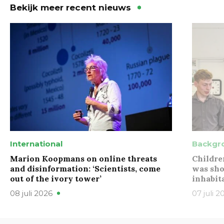
Bekijk meer recent nieuws
International
Backgr
Marion Koopmans on online threats
Childre
and disinformation: ‘Scientists, come
was sho
out of the ivory tower’
inhabit
08 juli 2026
07 juli 2