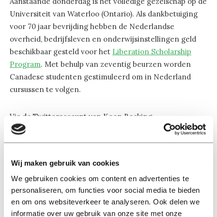
Aanstaande donderdag is het volledige gezelschap op de
Universiteit van Waterloo (Ontario). Als dankbetuiging
voor 70 jaar bevrijding hebben de Nederlandse
overheid, bedrijfsleven en onderwijsinstellingen geld
beschikbaar gesteld voor het
Liberation Scholarship
Program
. Met behulp van zeventig beurzen worden
Canadese studenten gestimuleerd om in Nederland
cursussen te volgen.
Via de Twitteraccount van Koen Becking
(@KoenBecking) blijf je op de hoogte van de
ontwikkelingen.
Wij maken gebruik van cookies
Early morning running
#ottowa
. What
We gebruiken cookies om content en advertenties te
a warm welcome for the Dutch!
personaliseren, om functies voor social media te bieden
en om ons websiteverkeer te analyseren. Ook delen we
#MissieCanada
#Canada
informatie over uw gebruik van onze site met onze