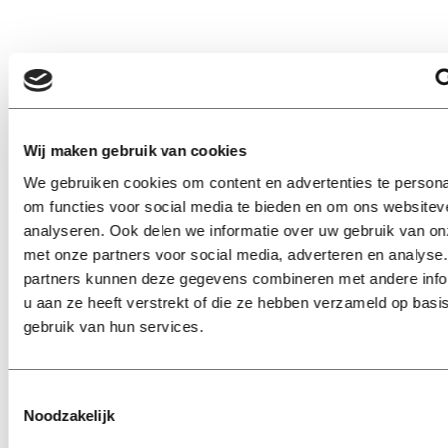
Lees ook
Wij maken gebruik van cookies
We gebruiken cookies om content en advertenties te persona
om functies voor social media te bieden en om ons websitev
Interview
analyseren. Ook delen we informatie over uw gebruik van on
Marion Koopmans over online
met onze partners voor social media, adverteren en analyse
bedreigingen en desinformatie:
partners kunnen deze gegevens combineren met andere info
‘Wetenschappers, kom die
ivoren toren uit’
u aan ze heeft verstrekt of die ze hebben verzameld op basi
gebruik van hun services.
Achtergrond
Kinderen spelen de Zero
Toestemmingsselectie
Hunger Game: ‘Ik schrok, we
Noodzakelijk
kregen er een paar miljoen
inwoners bij’