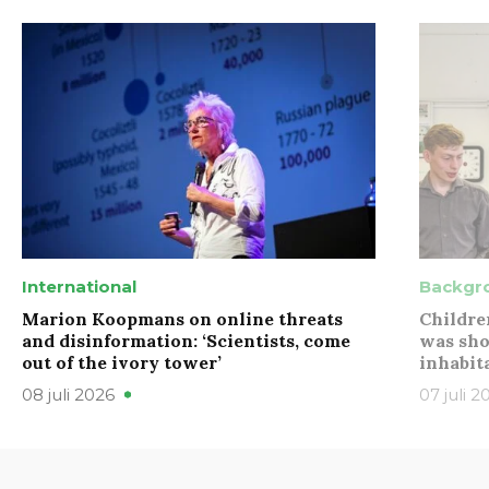
International
Backgr
Marion Koopmans on online threats
Childre
and disinformation: ‘Scientists, come
was sho
out of the ivory tower’
inhabit
08 juli 2026
07 juli 2