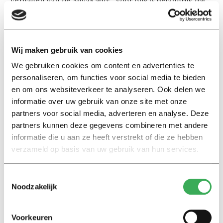
Verhagen van de AbvaKabo: “Voor ons is belangrijk dat
de mensen weten wat ze te wachten staat. Mensen
geven nu aan dat ze dat niet weten.”
Wij maken gebruik van cookies
Rector Emile Aarts toonde begrip voor de kritiek. Op 14
We gebruiken cookies om content en advertenties te
december kunnen vragen geadresseerd worden aan de
personaliseren, om functies voor social media te bieden
nieuwe directeur, zei hij. Of Baert ook meteen
en om ons websiteverkeer te analyseren. Ook delen we
antwoorden heeft, is nog de vraag. De organisatie is nog
informatie over uw gebruik van onze site met onze
in opbouw, de directeuren voor onderzoek en onderwijs
partners voor social media, adverteren en analyse. Deze
moeten nog worden aangesteld, schetste de rector.
partners kunnen deze gegevens combineren met andere
informatie die u aan ze heeft verstrekt of die ze hebben
Naast de aankondiging van de start op 1 januari van de
verzameld op basis van uw gebruik van hun services.
nieuwe afdelingen, vertelde Becking dat het
huisvestingsplan voor BEST in april klaar is. “Daarna
Toestemmingsselectie
zullen de verhuizingen volgen.” Ook het personeelsplan
Noodzakelijk
is afgerond, zei hij. “Alle medewerkers weten waar ze
geplaatst worden.” Verhagen wilde daarop weten
Voorkeuren