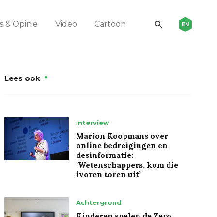
 & Opinie
Video
Cartoon
EN
Lees ook
Interview
Marion Koopmans over
online bedreigingen en
desinformatie:
‘Wetenschappers, kom die
ivoren toren uit’
Achtergrond
Kinderen spelen de Zero