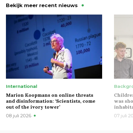
Bekijk meer recent nieuws
International
Backgr
Marion Koopmans on online threats
Childre
and disinformation: ‘Scientists, come
was sho
out of the ivory tower’
inhabit
08 juli 2026
07 juli 2