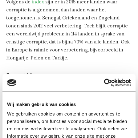
Volgens de
index
zijn er in 2015 meer landen waar
corruptie is afgenomen, dan landen waar het
toegenomen is. Senegal, Griekenland en Engeland
tonen sinds 2012 veel verbetering. Toch blijft corruptie
een wereldwijd probleem: in 114 landen in sprake van
ernstige corruptie, dat is bijna 70% van alle landen. Ook
in Europe is ruimte voor verbetering, bijvoorbeeld in
Hongarije, Polen en Turkije.
Smeergeld
Landen die hoog scoren, hebben soms ook te maken
met corruptie in andere landen. Zweden staat
bijvoorbeeld op de derde plek, terwijl een Zweeds
Wij maken gebruik van cookies
bedrijf miljoenen euro’s smeergeld zou hebben betaald
We gebruiken cookies om content en advertenties te
voor bedrijven in Oezbekistan.
personaliseren, om functies voor social media te bieden
en om ons websiteverkeer te analyseren. Ook delen we
informatie over uw gebruik van onze site met onze