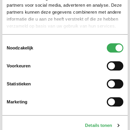
partners voor social media, adverteren en analyse. Deze
partners kunnen deze gegevens combineren met andere
informatie die u aan ze heeft verstrekt of die ze hebben
verzameld op basis van uw gebruik van hun services.
Corruptie
Create column charts
Toestemmingsselectie
Noodzakelijk
Voorkeuren
Lees ook
Statistieken
Marketing
Interview
Marion Koopmans over online
bedreigingen en desinformatie:
‘Wetenschappers, kom die
Details tonen
ivoren toren uit’