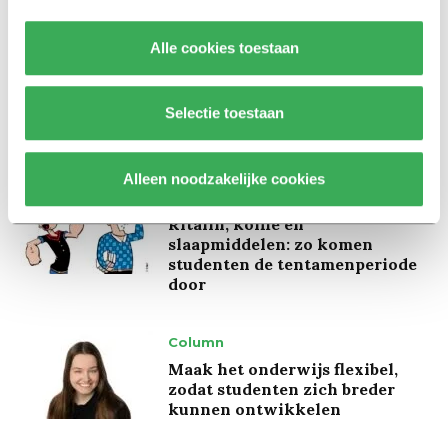
Alle cookies toestaan
Achtergrond
Kinderen spelen de Zero
Hunger Game: ‘Ik schrok, we
Selectie toestaan
kregen er een paar miljoen
inwoners bij’
Alleen noodzakelijke cookies
Achtergrond
Ritalin, koffie en
slaapmiddelen: zo komen
studenten de tentamenperiode
door
Column
Maak het onderwijs flexibel,
zodat studenten zich breder
kunnen ontwikkelen