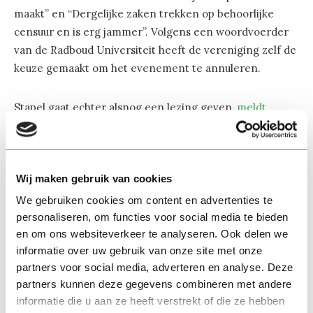
maakt” en “Dergelijke zaken trekken op behoorlijke
censuur en is erg jammer”. Volgens een woordvoerder
van de Radboud Universiteit heeft de vereniging zelf de
keuze gemaakt om het evenement te annuleren.
Stapel gaat echter alsnog een lezing geven,
meldt
studentenblad ANS. Studentenpartij De Vrije Student
(DVS) neemt de organisatie van de lezing over. “Wij
vinden het belachelijk dat Stapel geen lezing mag
Wij maken gebruik van cookies
geven”, laat Jitse Arendsen van DVS weten. “Iedereen
moet de kans krijgen om zijn mening te verkondigen.
We gebruiken cookies om content en advertenties te
Er moet ruimte zijn voor discussie op een universiteit.”
personaliseren, om functies voor social media te bieden
en om ons websiteverkeer te analyseren. Ook delen we
informatie over uw gebruik van onze site met onze
Opvallend gegeven is dat Stapel in november 2015 wel
partners voor social media, adverteren en analyse. Deze
gewoon
welkom
was op de universiteit.
partners kunnen deze gegevens combineren met andere
informatie die u aan ze heeft verstrekt of die ze hebben