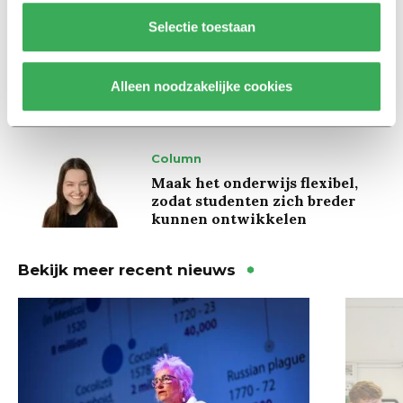
Selectie toestaan
Achtergrond
Ritalin, koffie en
slaapmiddelen: zo komen
Alleen noodzakelijke cookies
studenten de tentamenperiode
door
Column
Maak het onderwijs flexibel,
zodat studenten zich breder
kunnen ontwikkelen
Bekijk meer recent nieuws