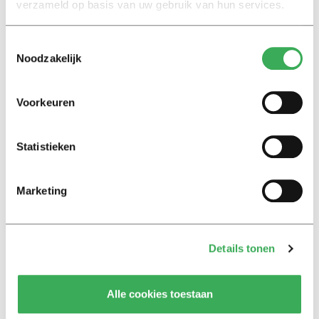
verzameld op basis van uw gebruik van hun services.
Toestemmingsselectie
Noodzakelijk
Lees ook
Voorkeuren
Interview
Statistieken
Marion Koopmans over online
bedreigingen en desinformatie:
‘Wetenschappers, kom die
Marketing
ivoren toren uit’
Achtergrond
Details tonen
Kinderen spelen de Zero
Hunger Game: ‘Ik schrok, we
kregen er een paar miljoen
Alle cookies toestaan
inwoners bij’