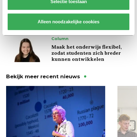
Selectie toestaan
Ritalin, koffie en
slaapmiddelen: zo komen
studenten de tentamenperiode
door
Alleen noodzakelijke cookies
Column
Maak het onderwijs flexibel,
zodat studenten zich breder
kunnen ontwikkelen
Bekijk meer recent nieuws