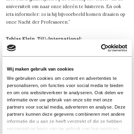
universiteit om naar onze ideeën te luisteren. En ook
iets informeler: zo is hij bijvoorbeeld komen draaien op
onze Nacht der Professoren.”
Tobias Klein, TiU-International:
“Over the last two years, I have had a lot of meetings
with Koen Becking. We were not always of the same
opinion, but I do appreciate it that the president always
Wij maken gebruik van cookies
takes our input seriously. I wish him success in his
second term, together with Emile Aarts, and look
We gebruiken cookies om content en advertenties te
forward to our continued cooperation.”
personaliseren, om functies voor social media te bieden
en om ons websiteverkeer te analyseren. Ook delen we
informatie over uw gebruik van onze site met onze
Reacties van de Onafhankelijken en AbvaKabo volgen…
partners voor social media, adverteren en analyse. Deze
partners kunnen deze gegevens combineren met andere
informatie die u aan ze heeft verstrekt of die ze hebben
verzameld op basis van uw gebruik van hun services.