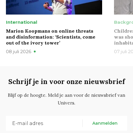
International
Backgr
Marion Koopmans on online threats
Childre
and disinformation: ‘Scientists, come
was sho
out of the ivory tower’
inhabit
08 juli 2026
07 juli 2
Schrijf je in voor onze nieuwsbrief
Blijf op de hoogte. Meld je aan voor de nieuwsbrief van
Univers.
Aanmelden