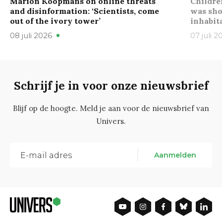
Marion Koopmans on online threats
Childre
and disinformation: ‘Scientists, come
was sho
out of the ivory tower’
inhabit
08 juli 2026
07 juli 2
Schrijf je in voor onze nieuwsbrief
Blijf op de hoogte. Meld je aan voor de nieuwsbrief van
Univers.
Aanmelden