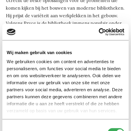
Utrecht de beste oplossingen voor de problemen die
komen kijken bij het bouwen van moderne bibliotheken.
Hij prijst de variëteit aan werkplekken in het gebouw.
Volgens Pryce is de bibliotheek immens populair onder
de studenten.
Rietveldprijs
Wij maken gebruik van cookies
De universiteitsbibliotheek op De Uithof is ontworpen
We gebruiken cookies om content en advertenties te
door Wiel Arets en werd opgeleverd in 2002. Het
personaliseren, om functies voor social media te bieden
ontwerp is in 2005 bekroond met de Rietveldprijs.
en om ons websiteverkeer te analyseren. Ook delen we
informatie over uw gebruik van onze site met onze
partners voor social media, adverteren en analyse. Deze
partners kunnen deze gegevens combineren met andere
informatie die u aan ze heeft verstrekt of die ze hebben
verzameld op basis van uw gebruik van hun services.
Lees ook
Toestemmingsselectie