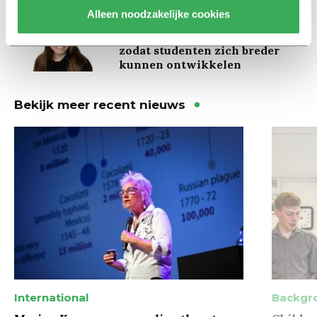
Alleen noodzakelijke cookies
Column
Maak het onderwijs flexibel,
zodat studenten zich breder
kunnen ontwikkelen
Bekijk meer recent nieuws
International
Backgr