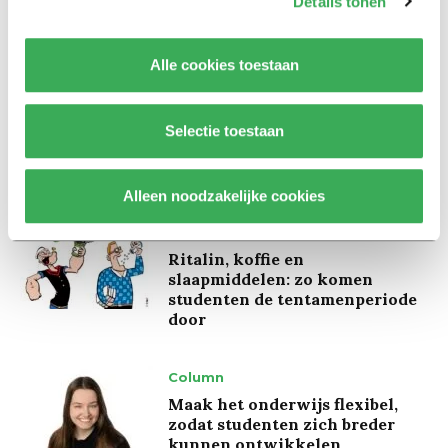
Details tonen
‘Wetenschappers, kom die
ivoren toren uit’
Alle cookies toestaan
Achtergrond
Kinderen spelen de Zero
Selectie toestaan
Hunger Game: ‘Ik schrok, we
kregen er een paar miljoen
inwoners bij’
Alleen noodzakelijke cookies
Achtergrond
Ritalin, koffie en
slaapmiddelen: zo komen
studenten de tentamenperiode
door
Column
Maak het onderwijs flexibel,
zodat studenten zich breder
kunnen ontwikkelen