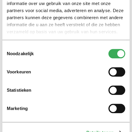
keuzes te maken. (…) Mij interesseert de mens. Ik geloof
informatie over uw gebruik van onze site met onze
partners voor social media, adverteren en analyse. Deze
in identiteit en vrijheid. Ik ga studenten niet vragen
partners kunnen deze gegevens combineren met andere
naar hun gedrag in bed. Ik vraag ze wel wat ze zoeken
informatie die u aan ze heeft verstrekt of die ze hebben
in het leven.”
verzameld op basis van uw gebruik van hun services.
Beeld:
Joe Ravi
– CC-BY-SA 3.0 license
Toestemmingsselectie
Noodzakelijk
Voorkeuren
Lees ook
Statistieken
Marketing
Interview
Marion Koopmans over online
bedreigingen en desinformatie: