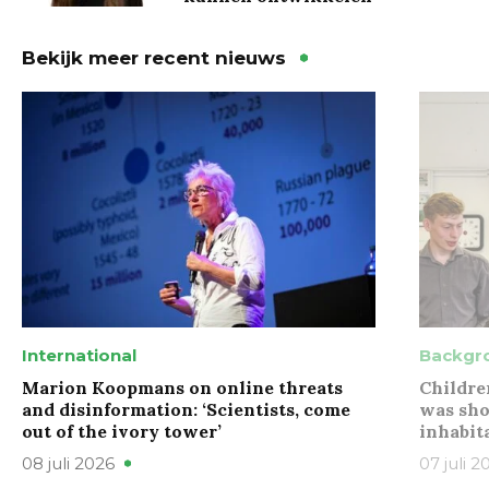
Bekijk meer recent nieuws
International
Backgr
Marion Koopmans on online threats
Childre
and disinformation: ‘Scientists, come
was sho
out of the ivory tower’
inhabit
08 juli 2026
07 juli 2