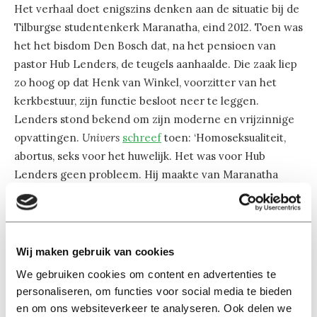
Het verhaal doet enigszins denken aan de situatie bij de
Tilburgse studentenkerk Maranatha, eind 2012. Toen was
het het bisdom Den Bosch dat, na het pensioen van
pastor Hub Lenders, de teugels aanhaalde. Die zaak liep
zo hoog op dat Henk van Winkel, voorzitter van het
kerkbestuur, zijn functie besloot neer te leggen.
Lenders stond bekend om zijn moderne en vrijzinnige
opvattingen.
Univers
schreef
toen: ‘Homoseksualiteit,
abortus, seks voor het huwelijk. Het was voor Hub
Lenders geen probleem. Hij maakte van Maranatha
meer een huiskamer dan een kerk.’
Diens opvolger Michiel Peeters reageerde destijds als
volgt: “Ik denk niet in termen als modern of
Wij maken gebruik van cookies
traditioneel. Het gaat mij bij het geloof alleen om de
We gebruiken cookies om content en advertenties te
fascinatie voor iets moois. Ik zal mensen nooit iets
personaliseren, om functies voor social media te bieden
opleggen, maar hen wel handvatten meegeven om vrije
en om ons websiteverkeer te analyseren. Ook delen we