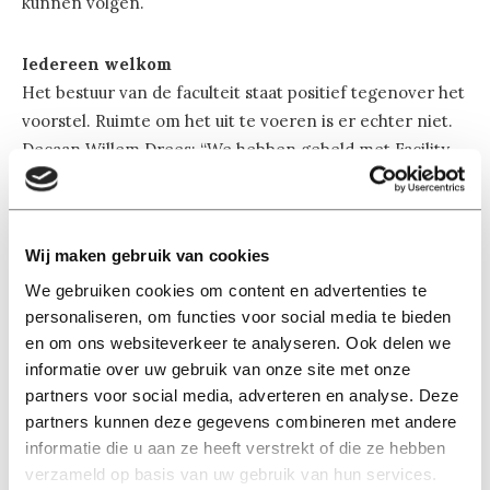
kunnen volgen.
Iedereen welkom
Het bestuur van de faculteit staat positief tegenover het
voorstel. Ruimte om het uit te voeren is er echter niet.
Decaan Willem Drees: “We hebben gebeld met Facility
Services en die gaven aan dat er momenteel geen
ruimte is voor verbouwingen.”
Wij maken gebruik van cookies
Vice-decaan onderwijs Herman de Regt benadrukt dat
We gebruiken cookies om content en advertenties te
alle studenten welkom zijn op de begane grond van het
personaliseren, om functies voor social media te bieden
Dante-gebouw: “Het is niet verboden om te gaan zitten
en om ons websiteverkeer te analyseren. Ook delen we
waar je wilt zitten. Het Dante-gebouw is er voor alle
informatie over uw gebruik van onze site met onze
studenten.”
partners voor social media, adverteren en analyse. Deze
partners kunnen deze gegevens combineren met andere
informatie die u aan ze heeft verstrekt of die ze hebben
verzameld op basis van uw gebruik van hun services.