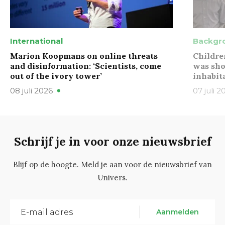
International
Backgr
Marion Koopmans on online threats
Childre
and disinformation: ‘Scientists, come
was sho
out of the ivory tower’
inhabit
08 juli 2026
07 juli 2
Schrijf je in voor onze nieuwsbrief
Blijf op de hoogte. Meld je aan voor de nieuwsbrief van
Univers.
Aanmelden