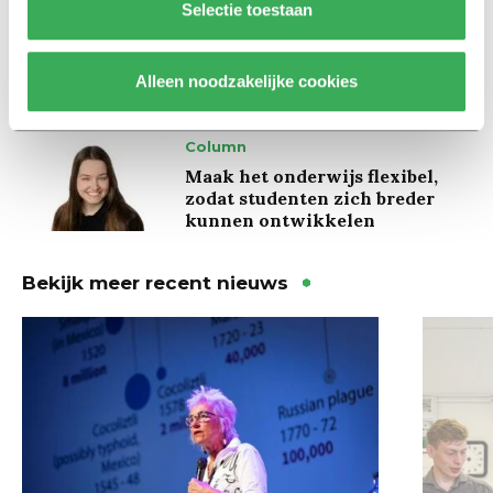
Selectie toestaan
Ritalin, koffie en
slaapmiddelen: zo komen
studenten de tentamenperiode
door
Alleen noodzakelijke cookies
Column
Maak het onderwijs flexibel,
zodat studenten zich breder
kunnen ontwikkelen
Bekijk meer recent nieuws