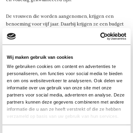
De vrouwen die worden aangenomen, krijgen een
benoeming voor vijf jaar. Daarbij krijgen ze een budget
van 10.000 euro en kunnen ze deelnemen aan
het Tracks mentoring programma. Bij zwangerschap is
er ondersteuning: er kan bijvoorbeeld vier maanden
onderwijs vervangen worden, om te compenseren voor
Wij maken gebruik van cookies
verloren onderzoekstijd.
We gebruiken cookies om content en advertenties te
personaliseren, om functies voor social media te bieden
en om ons websiteverkeer te analyseren. Ook delen we
Check out our 12 positions for female
informatie over uw gebruik van onze site met onze
researchers in the Philip Eijlander
partners voor social media, adverteren en analyse. Deze
Diversity Program
partners kunnen deze gegevens combineren met andere
https://t.co/btxOdadwor
informatie die u aan ze heeft verstrekt of die ze hebben
verzameld op basis van uw gebruik van hun services.
https://t.co/a8tihfC7ge
Toestemmingsselectie