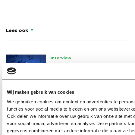
Lees ook
Interview
Marion Koopmans over online
bedreigingen en desinformatie:
‘Wetenschappers, kom die
ivoren toren uit’
Wij maken gebruik van cookies
We gebruiken cookies om content en advertenties te persona
Achtergrond
functies voor social media te bieden en om ons websiteverke
Kinderen spelen de Zero
Hunger Game: ‘Ik schrok, we
Ook delen we informatie over uw gebruik van onze site met 
kregen er een paar miljoen
voor social media, adverteren en analyse. Deze partners ku
inwoners bij’
gegevens combineren met andere informatie die u aan ze heef