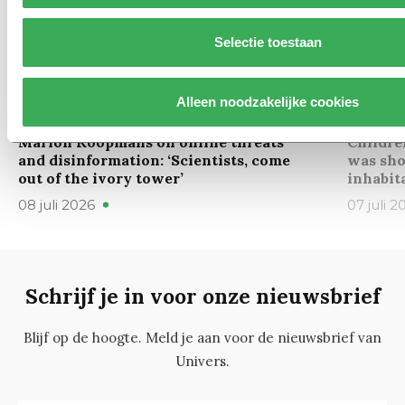
Selectie toestaan
Alleen noodzakelijke cookies
International
Backgr
Marion Koopmans on online threats
Childre
and disinformation: ‘Scientists, come
was sho
out of the ivory tower’
inhabit
08 juli 2026
07 juli 2
Schrijf je in voor onze nieuwsbrief
Blijf op de hoogte. Meld je aan voor de nieuwsbrief van
Univers.