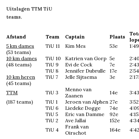
Uitslagen TTM TiU
teams.
Tot
Afstand
Team
Captain
Plaats
lop
5 km dames
TiU 11
Kim Mes
53e
1:49
(53 teams)
10 km dames
TiU 10
Katrien van Gorp
5e
2:4
(48 teams)
TiU 9
Evi de Cock
7e
2:43
TiU 8
Jennifer Dubrulle
17e
2:54
10 km heren
TiU 7
Jelle Sijtsema
3e
2:17
(45 teams)
Menno van
TTM
TiU 3
14e
3:4
Zaanen
(187 teams)
TiU 1
Jeroen van Alphen
27e
3:52
TiU 6
Liedeke Dogge
74e
4:0
TiU 5
Eric van Damme
92e
4:15
TiU 2
Ave Jallai
152e
4:34
Frank van
TiU 4
164e
4:4
Oirschot