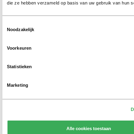
die ze hebben verzameld op basis van uw gebruik van hun s
Achtergrond
Ritalin, koffie en
Toestemmingsselectie
slaapmiddelen: zo komen
Noodzakelijk
studenten de tentamenperiode
door
Voorkeuren
Column
Maak het onderwijs flexibel,
Statistieken
zodat studenten zich breder
kunnen ontwikkelen
Marketing
Bekijk meer recent nieuws
D
Alle cookies toestaan