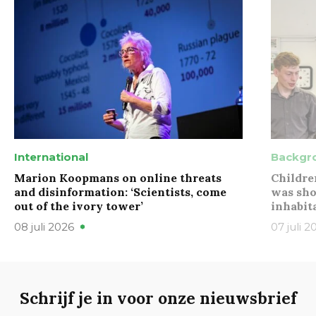
International
Backgr
Marion Koopmans on online threats
Childre
and disinformation: ‘Scientists, come
was sho
out of the ivory tower’
inhabit
08 juli 2026
07 juli 2
Schrijf je in voor onze nieuwsbrief