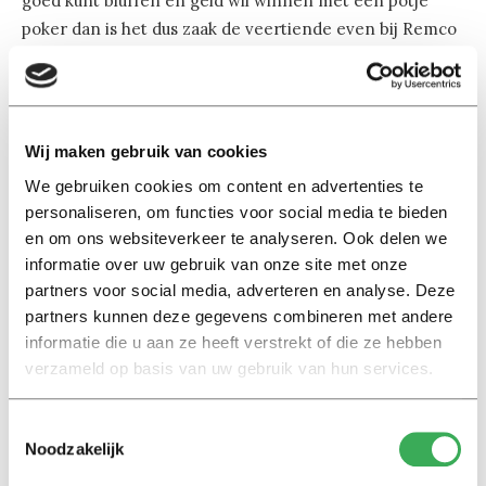
goed kunt bluffen en geld wil winnen met een potje
poker dan is het dus zaak de veertiende even bij Remco
langs te komen.
Mocht je thuis een bordspel hebben liggen dat je liever
speelt dan het standaard rijtje aan boardgames is dat
Wij maken gebruik van cookies
uiteraard ook geen probleem.
We gebruiken cookies om content en advertenties te
personaliseren, om functies voor social media te bieden
en om ons websiteverkeer te analyseren. Ook delen we
informatie over uw gebruik van onze site met onze
partners voor social media, adverteren en analyse. Deze
partners kunnen deze gegevens combineren met andere
Lees ook
informatie die u aan ze heeft verstrekt of die ze hebben
verzameld op basis van uw gebruik van hun services.
Toestemmingsselectie
Interview
Noodzakelijk
Marion Koopmans over online