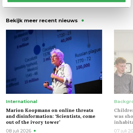
kunnen ontwikkelen
Bekijk meer recent nieuws
International
Backgr
Marion Koopmans on online threats
Childre
and disinformation: ‘Scientists, come
was sho
out of the ivory tower’
inhabit
08 juli 2026
07 juli 2