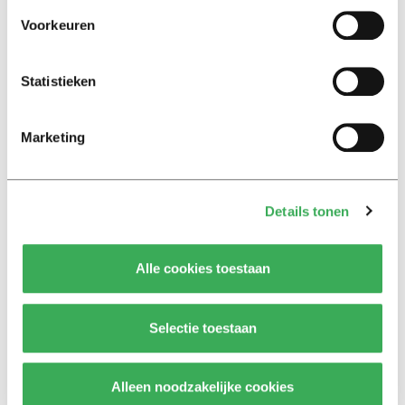
bedreigingen en desinformatie:
‘Wetenschappers, kom die
Voorkeuren
ivoren toren uit’
Statistieken
Achtergrond
Kinderen spelen de Zero
Hunger Game: ‘Ik schrok, we
Marketing
kregen er een paar miljoen
inwoners bij’
Details tonen
Achtergrond
Ritalin, koffie en
slaapmiddelen: zo komen
Alle cookies toestaan
studenten de tentamenperiode
door
Selectie toestaan
Column
Maak het onderwijs flexibel,
Alleen noodzakelijke cookies
zodat studenten zich breder