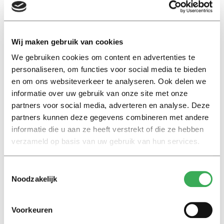
Op de vraag hoe dit heeft kunnen gebeuren,
antwoordde voorzitter Mike van der Wouw dat er wat
Wij maken gebruik van cookies
misging bij de garderobe. “Een aantal mensen kreeg
We gebruiken cookies om content en advertenties te
geen jas, waardoor zij voor de garderobe bleven staan.
personaliseren, om functies voor social media te bieden
Er konden geen nieuwe mensen geholpen worden en
en om ons websiteverkeer te analyseren. Ook delen we
de mensenmassa werd steeds groter. Het werd duwen
informatie over uw gebruik van onze site met onze
en trekken en de beveiliging kon de boel niet rustig
partners voor social media, adverteren en analyse. Deze
krijgen. Om veiligheidsredenen zijn een aantal
partners kunnen deze gegevens combineren met andere
maatregelen getroffen in overleg met de beveiliging
informatie die u aan ze heeft verstrekt of die ze hebben
om ervoor te zorgen dat het proces zo ordelijk mogelijk
verzameld op basis van uw gebruik van hun services.
verliep.”
Toestemmingsselectie
Noodzakelijk
De helft van het TOP-bestuur was aanwezig om orde in
de chaos te scheppen, volgens Van der Wouw. Hiervan
stonden drie bestuurders mee te helpen achter de
Voorkeuren
garderobe. Uiteindelijk heeft het merendeel van de