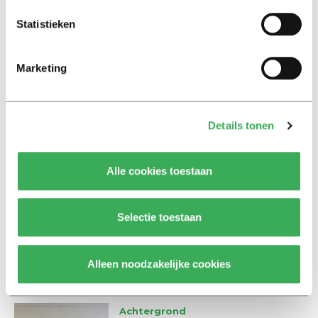
studenten meer dan anderhalf uur buiten in de kou
Statistieken
gestaan.
Marketing
Details tonen
Lees ook
Alle cookies toestaan
Interview
Selectie toestaan
Marion Koopmans over online
bedreigingen en desinformatie:
‘Wetenschappers, kom die
Alleen noodzakelijke cookies
ivoren toren uit’
Achtergrond