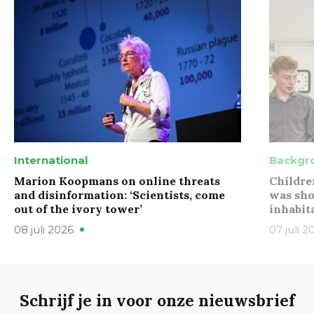
International
Backgr
Marion Koopmans on online threats
Childre
and disinformation: ‘Scientists, come
was sho
out of the ivory tower’
inhabit
08 juli 2026
07 juli 2
Schrijf je in voor onze nieuwsbrief