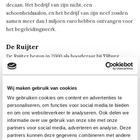
decaan. Het bedrijf van zijn nicht, een
schoonheidssalon, en het bedrijf van zijn neef zouden
samen meer dan 1 miljoen euro hebben ontvangen voor
het begeleidingswerk.
De Ruijter
De Ruijter begon in 2000 als hoogleraar bij Tilburg
University en zwaaide de universiteit in 2015 vaarwel.
Vanaf 2007 tot 2015 was hij decaan van Humanities. In
die functie was hij ook verantwoordelijk voor het
Wij maken gebruik van cookies
begeleiden van promovendi.
We gebruiken cookies om content en advertenties te
personaliseren, om functies voor social media te bieden
Argos wordt op zaterdag 18 februari om 14:00
en om ons websiteverkeer te analyseren. Ook delen we
uitgezonden op NPO Radio 1. Collegevoorzitter Koen
informatie over uw gebruik van onze site met onze
Becking zal tijdens deze uitzending het woord voeren
partners voor social media, adverteren en analyse. Deze
over deze kwestie.Lees
hier
het afscheidsinterview van
partners kunnen deze gegevens combineren met andere
Arie de Ruijter.