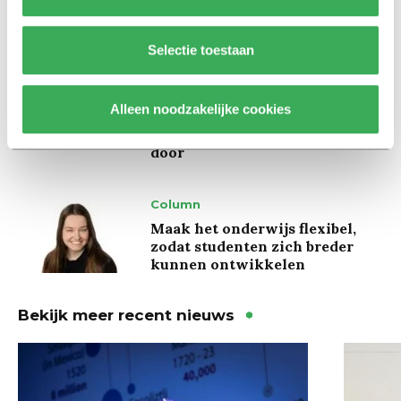
kregen er een paar miljoen
inwoners bij’
Selectie toestaan
Achtergrond
Ritalin, koffie en
Alleen noodzakelijke cookies
slaapmiddelen: zo komen
studenten de tentamenperiode
door
Column
Maak het onderwijs flexibel,
zodat studenten zich breder
kunnen ontwikkelen
Bekijk meer recent nieuws