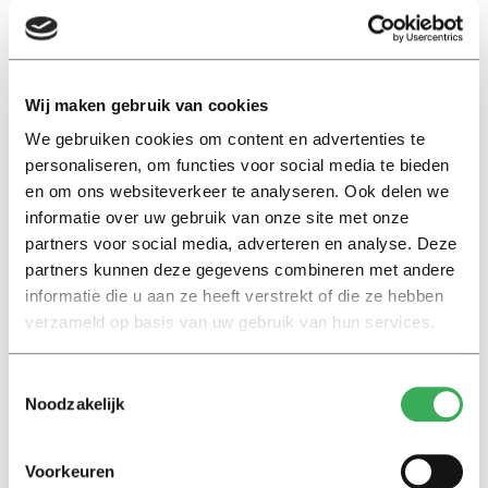
ruimte voor innovatie te bieden aan hun mensen. En in
de beroepsgroep als geheel moet hands-on-it-kennis
een prominente rol in de opleiding gaan krijgen.”
Wij maken gebruik van cookies
We gebruiken cookies om content en advertenties te
personaliseren, om functies voor social media te bieden
en om ons websiteverkeer te analyseren. Ook delen we
informatie over uw gebruik van onze site met onze
partners voor social media, adverteren en analyse. Deze
Lees ook
partners kunnen deze gegevens combineren met andere
informatie die u aan ze heeft verstrekt of die ze hebben
verzameld op basis van uw gebruik van hun services.
Interview
Marion Koopmans over online
Toestemmingsselectie
bedreigingen en desinformatie:
Noodzakelijk
‘Wetenschappers, kom die
ivoren toren uit’
Voorkeuren