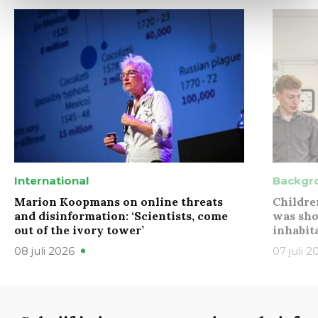
International
Backgr
Marion Koopmans on online threats
Childre
and disinformation: ‘Scientists, come
was sho
out of the ivory tower’
inhabit
08 juli 2026
07 juli 2