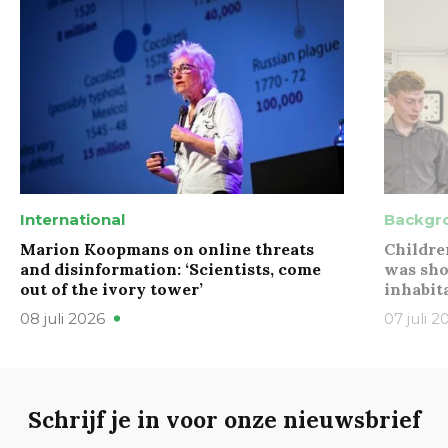
International
Backgr
Marion Koopmans on online threats
Childre
and disinformation: ‘Scientists, come
was sho
out of the ivory tower’
inhabit
08 juli 2026
07 juli 2
Schrijf je in voor onze nieuwsbrief