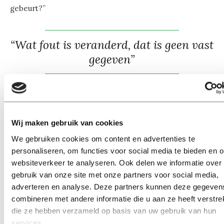
gebeurt?”
“Wat fout is veranderd, dat is geen vast
gegeven”
Veel mensen denken dat ze niets fouts te verbergen
hebben, maar dat is veel te gemakkelijk gedacht volgens
Martijn: “Wat fout is, kan veranderen, dat is geen vast
Wij maken gebruik van cookies
gegeven. Pedofilie is pas sinds de jaren 70 verboden in
We gebruiken cookies om content en advertenties te
Nederland. Ik kan het mij niet voorstellen, maar vijftig
personaliseren, om functies voor social media te bieden en 
jaar geleden mocht je dus nog seks hebben met
websiteverkeer te analyseren. Ook delen we informatie over
kinderen.” Ideeën van legaal en illegaal veranderen
gebruik van onze site met onze partners voor social media,
over tijd. Wat als het over vijftig jaar illegaal is om te
adverteren en analyse. Deze partners kunnen deze gegeven
combineren met andere informatie die u aan ze heeft verstrek
roken of vlees te eten? Dan is het niet echt handig dat
die ze hebben verzameld op basis van uw gebruik van hun
jij met je sigaret of hamburger op Facebook staat. “Iets
services.