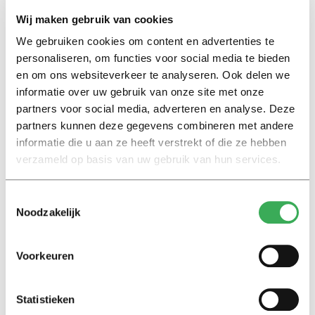
Wij maken gebruik van cookies
We gebruiken cookies om content en advertenties te
personaliseren, om functies voor social media te bieden
Lees ook
en om ons websiteverkeer te analyseren. Ook delen we
informatie over uw gebruik van onze site met onze
partners voor social media, adverteren en analyse. Deze
partners kunnen deze gegevens combineren met andere
Interview
informatie die u aan ze heeft verstrekt of die ze hebben
Marion Koopmans over online
bedreigingen en desinformatie:
verzameld op basis van uw gebruik van hun services.
‘Wetenschappers, kom die
ivoren toren uit’
Toestemmingsselectie
Noodzakelijk
Achtergrond
Kinderen spelen de Zero
Voorkeuren
Hunger Game: ‘Ik schrok, we
kregen er een paar miljoen
inwoners bij’
Statistieken