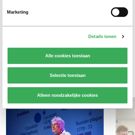
Achtergrond
Marketing
Ritalin, koffie en
slaapmiddelen: zo komen
studenten de tentamenperiode
door
Details tonen
Column
Alle cookies toestaan
Maak het onderwijs flexibel,
zodat studenten zich breder
kunnen ontwikkelen
Selectie toestaan
Bekijk meer recent nieuws
Alleen noodzakelijke cookies