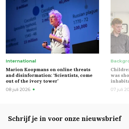
International
Backgr
Marion Koopmans on online threats
Childre
and disinformation: ‘Scientists, come
was sho
out of the ivory tower’
inhabit
08 juli 2026
07 juli 2
Schrijf je in voor onze nieuwsbrief