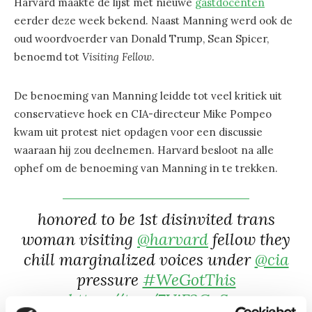
Harvard maakte de lijst met nieuwe
gastdocenten
eerder deze week bekend. Naast Manning werd ook de
oud woordvoerder van Donald Trump, Sean Spicer,
benoemd tot
Visiting Fellow
.
De benoeming van Manning leidde tot veel kritiek uit
conservatieve hoek en CIA-directeur Mike Pompeo
kwam uit protest niet opdagen voor een discussie
waaraan hij zou deelnemen. Harvard besloot na alle
ophef om de benoeming van Manning in te trekken.
honored to be 1st disinvited trans
woman visiting
@harvard
fellow they
chill marginalized voices under
@cia
pressure
#WeGotThis
https://t.co/7ViF3GaSec