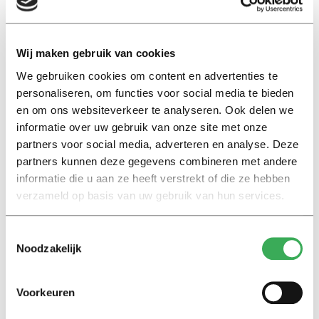
— Chelsea E. Manning (@xychelsea)
15
september 2017
Wij maken gebruik van cookies
We gebruiken cookies om content en advertenties te
personaliseren, om functies voor social media te bieden
Decaan Douglas Elmendorf biedt Manning in een
en om ons websiteverkeer te analyseren. Ook delen we
verklaring
excuses aan en benadrukt dat zij nog wel
informatie over uw gebruik van onze site met onze
welkom is om te spreken op de universiteit. Manning
partners voor social media, adverteren en analyse. Deze
zelf lijkt hier geen genoegen mee te nemen en spreekt
partners kunnen deze gegevens combineren met andere
op Twitter over een “politiestaat”.
informatie die u aan ze heeft verstrekt of die ze hebben
verzameld op basis van uw gebruik van hun services.
this is what a military/police/intel
Toestemmingsselectie
state looks like
the
@cia
determines
Noodzakelijk
what is and is not taught at
@harvard
#WeGotThis
https://t.co/09xIJGlhgf
—
Voorkeuren
Chelsea E. Manning (@xychelsea)
15