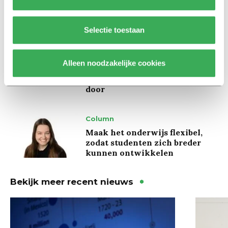
kregen er een paar miljoen
inwoners bij’
Selectie toestaan
Achtergrond
Ritalin, koffie en
Alleen noodzakelijke cookies
slaapmiddelen: zo komen
studenten de tentamenperiode
door
Column
Maak het onderwijs flexibel,
zodat studenten zich breder
kunnen ontwikkelen
Bekijk meer recent nieuws