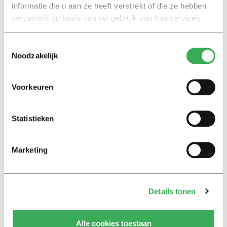
De
petitie
is al ruim drie duizend keer getekend.
informatie die u aan ze heeft verstrekt of die ze hebben
verzameld op basis van uw gebruik van hun services.
Toestemmingsselectie
Noodzakelijk
Lees ook
Voorkeuren
Statistieken
Interview
Marion Koopmans over online
bedreigingen en desinformatie:
Marketing
‘Wetenschappers, kom die
ivoren toren uit’
Details tonen
Achtergrond
Kinderen spelen de Zero
Hunger Game: ‘Ik schrok, we
Alle cookies toestaan