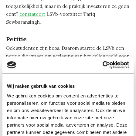
toegankelijkheid, maar in de praktijk investeren ze geen
cent”,
constateert
LSVb-voorzitter Tariq
Sewbaransingh.
Petitie
Ook studenten zijn boos. Daarom startte de LSVb een
petitie die vraagt om verlaging van het collegegeld voor
iedere student, ook voor studenten die al studeren. Dat
zou volgens de bond een echte bevordering zijn voor de
toegankelijkheid van het hoger onderwijs. Deze
Wij maken gebruik van cookies
algehele halvering voorkomt bovendien dat de groep
die tussen 2015 en 2017 begonnen is met studeren
We gebruiken cookies om content en advertenties te
personaliseren, om functies voor social media te bieden
tussen wal en schip valt: “Van deze groep krijgen we de
en om ons websiteverkeer te analyseren. Ook delen we
meeste verontwaardigde reacties”,
zegt
vice-voorzitter
informatie over uw gebruik van onze site met onze
Pieter ten Broeke.
partners voor social media, adverteren en analyse. Deze
partners kunnen deze gegevens combineren met andere