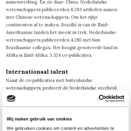
samenwerking. En zie daar: China. Nederlandse
wetenschappers publiceerden 8.293 artikelen samen
met Chinese wetenschappers. Om het rijtje
continenten af te maken: Brazilië is van de Zuid-
Amerikaanse landen het meest in trek. Nederlandse
wetenschappers publiceerden 4.285 met hun
Braziliaanse collega’s. Het hoogst genoteerde land in
Afrika is Zuid-Afrika: 3.324 co-publicaties.
Internationaal talent
Naast de co-publicaties met buitenlandse
wetenschappers, probeert de Nederlandse overheid,
samen met universiteiten, internationaal
wetenschappelijk talent binnen te halen. Dat werpt
vruchten af. Nederland wordt steeds aantrekkelijker
voor wetenschappers uit het buitenland. Zo hadden
Wij maken gebruik van cookies
universiteiten in 2003 slechts 4.859 buitenlandse
We gebruiken cookies om content en advertenties te