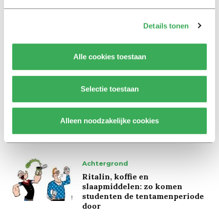
Interview
Details tonen
Marion Koopmans over online
bedreigingen en desinformatie:
‘Wetenschappers, kom die
Alle cookies toestaan
ivoren toren uit’
Selectie toestaan
Achtergrond
Kinderen spelen de Zero
Hunger Game: ‘Ik schrok, we
Alleen noodzakelijke cookies
kregen er een paar miljoen
inwoners bij’
Achtergrond
Ritalin, koffie en
slaapmiddelen: zo komen
studenten de tentamenperiode
door