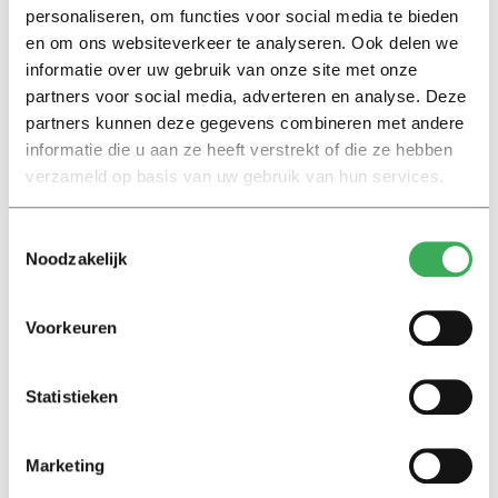
wetenschappers in dienst. In 2015 lag dat aantal op
personaliseren, om functies voor social media te bieden
10.602 wetenschappers; ongeveer twintig procent van
en om ons websiteverkeer te analyseren. Ook delen we
het totaal.
informatie over uw gebruik van onze site met onze
partners voor social media, adverteren en analyse. Deze
partners kunnen deze gegevens combineren met andere
Van al die buitenlandse wetenschappers komen er 1685
informatie die u aan ze heeft verstrekt of die ze hebben
uit Duitsland, wat daarmee hofleverancier is. Ook zijn er
verzameld op basis van uw gebruik van hun services.
opvallend veel Italianen: 928. Een groep die hard groeit,
zijn de Chinezen. In 2003 waren er 249 Chinese
Toestemmingsselectie
wetenschappers in Nederlandse dienst, dat aantal ligt in
Noodzakelijk
2015 op 761.
Voorkeuren
Statistieken
Lees ook
Marketing