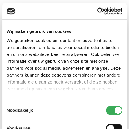
waarbij je even stilstaat in de hectiek van alledag op de
campus.
Wij maken gebruik van cookies
We gebruiken cookies om content en advertenties te
personaliseren, om functies voor social media te bieden
en om ons websiteverkeer te analyseren. Ook delen we
informatie over uw gebruik van onze site met onze
partners voor social media, adverteren en analyse. Deze
Lees ook
partners kunnen deze gegevens combineren met andere
informatie die u aan ze heeft verstrekt of die ze hebben
verzameld op basis van uw gebruik van hun services.
Interview
Toestemmingsselectie
Marion Koopmans over online
Noodzakelijk
bedreigingen en desinformatie:
‘Wetenschappers, kom die
ivoren toren uit’
Voorkeuren