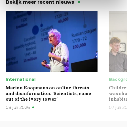
Bekijk meer recent nieuws
International
Backgr
Marion Koopmans on online threats
Childre
and disinformation: ‘Scientists, come
was sho
out of the ivory tower’
inhabit
08 juli 2026
07 juli 2