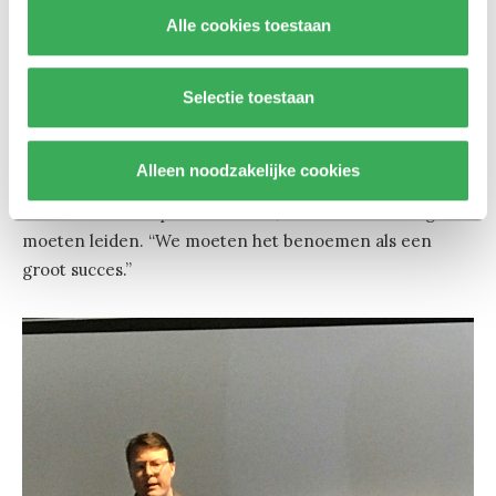
wanneer we blijven pionieren, zei Prins Constantijn
Alle cookies toestaan
toen hij in de discussie werd betrokken. Hij zat er dan
ook vooral voor de startups en scale-ups en het
promoten van bedrijvigheid. Met Steinbuch verbaast hij
Selectie toestaan
zich over ’s lands calvinistische mentaliteit die moeite
heeft met ondernemen en geld verdienen. Wanneer
Alleen noodzakelijke cookies
een ‘professor in een Ferrari’ geld heeft verdiend met
ondernemerschap en innovatie, zou dat niet tot afgunst
moeten leiden. “We moeten het benoemen als een
groot succes.”