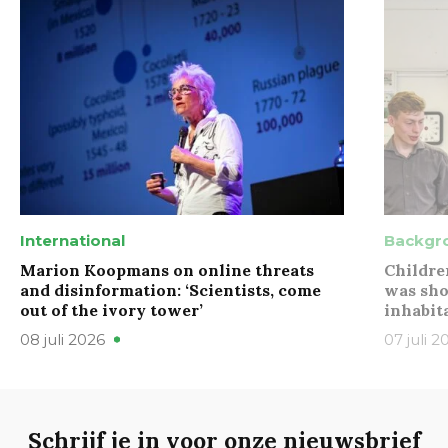
International
Backgr
Marion Koopmans on online threats
Childre
and disinformation: ‘Scientists, come
was sho
out of the ivory tower’
inhabit
08 juli 2026
07 juli 2
Schrijf je in voor onze nieuwsbrief