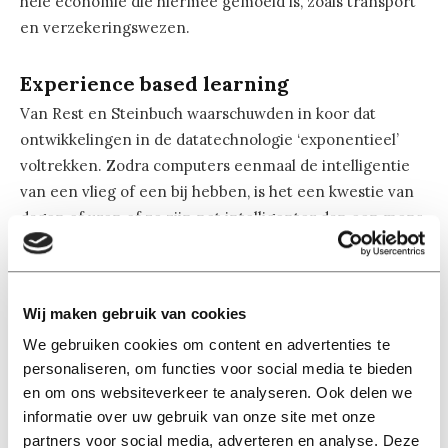
hele economie die hiermee gemoeid is, zoals transport
en verzekeringswezen.
Experience based learning
Van Rest en Steinbuch waarschuwden in koor dat
ontwikkelingen in de datatechnologie ‘exponentieel’
voltrekken. Zodra computers eenmaal de intelligentie
van een vlieg of een bij hebben, is het een kwestie van
dagen of uren of ze zijn net intelligenter dan een mens
en moeten we van ‘superintelligentie’ spreken. Dat idee
is al snel te groot, maar het is zaak om nu voor te
bereiden en kansen te pakken. Volgens Steinbuch moet
Wij maken gebruik van cookies
het roer om, ook aan de universiteit. Wetenschappers
We gebruiken cookies om content en advertenties te
werken nog lineair: een literatuurstudie doen, wellicht
personaliseren, om functies voor social media te bieden
een experiment uitvoeren, om een jaar of twee later te
en om ons websiteverkeer te analyseren. Ook delen we
publiceren in een tijdschrift. De studententeams die
informatie over uw gebruik van onze site met onze
Steinbuch onder zijn hoede heeft, leren hem dat het
partners voor social media, adverteren en analyse. Deze