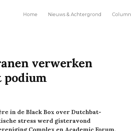
Home
Nieuws & Achtergrond
Columns
ranen verwerken
t podium
re in de Black Box over Dutchbat-
ische stress werd gisteravond
ereniging Complex en Academic Forum.