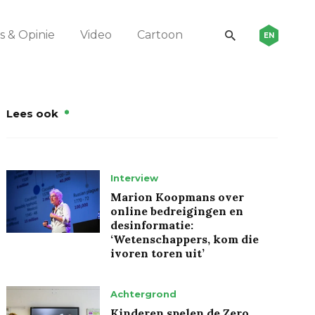
 & Opinie
Video
Cartoon
EN
Lees ook
Interview
Marion Koopmans over
online bedreigingen en
desinformatie:
‘Wetenschappers, kom die
ivoren toren uit’
Achtergrond
Kinderen spelen de Zero