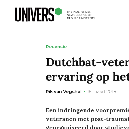
Recensie
Dutchbat-vete
ervaring op he
Rik van Vegchel
15 maart 2018
Een indringende voorpremiè
veteranen met post-traumat
georganiseerd door studiev