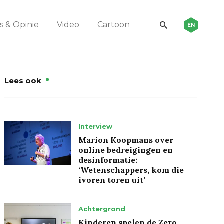
 & Opinie
Video
Cartoon
EN
Lees ook
Interview
Marion Koopmans over
online bedreigingen en
desinformatie:
‘Wetenschappers, kom die
ivoren toren uit’
Achtergrond
Kinderen spelen de Zero