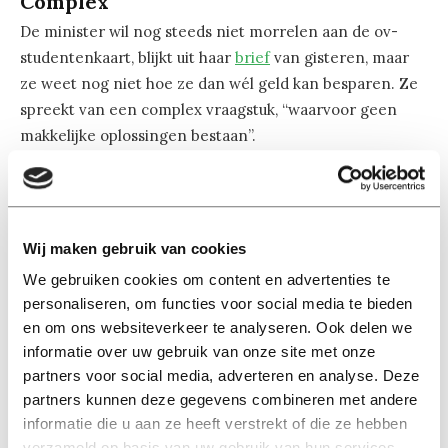
Complex
De minister wil nog steeds niet morrelen aan de ov-
studentenkaart, blijkt uit haar
brief
van gisteren, maar
ze weet nog niet hoe ze dan wél geld kan besparen. Ze
spreekt van een complex vraagstuk, “waarvoor geen
makkelijke oplossingen bestaan”.
Ze kan niet zomaar tegen de vervoersbedrijven zeggen
dat ze minder gaat betalen, legt ze aan de Kamerleden
uit: het ministerie heeft immers een contract. “Over de
Wij maken gebruik van cookies
eventuele juridische mogelijkheden om rondom dit
We gebruiken cookies om content en advertenties te
contract een besparing te realiseren, win ik momenteel
personaliseren, om functies voor social media te bieden
advies in”, schrijft ze.
en om ons websiteverkeer te analyseren. Ook delen we
informatie over uw gebruik van onze site met onze
partners voor social media, adverteren en analyse. Deze
HOP, Bas Belleman
partners kunnen deze gegevens combineren met andere
informatie die u aan ze heeft verstrekt of die ze hebben
verzameld op basis van uw gebruik van hun services.