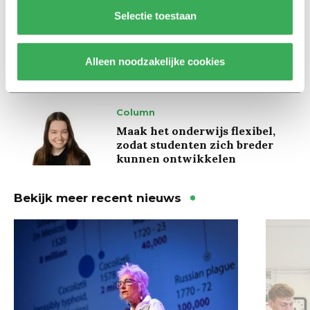
Achtergrond
Selectie toestaan
Ritalin, koffie en
slaapmiddelen: zo komen
studenten de tentamenperiode
Alleen noodzakelijke cookies
door
Column
Maak het onderwijs flexibel,
zodat studenten zich breder
kunnen ontwikkelen
Bekijk meer recent nieuws