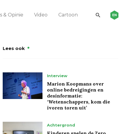
 & Opinie
Video
Cartoon
EN
Lees ook
Interview
Marion Koopmans over
online bedreigingen en
desinformatie:
‘Wetenschappers, kom die
ivoren toren uit’
Achtergrond
Kinderen spelen de Zero