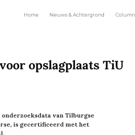
Home
Nieuws & Achtergrond
Columns
oor opslagplaats TiU
r onderzoeksdata van Tilburgse
se, is gecertificeerd met het
l.