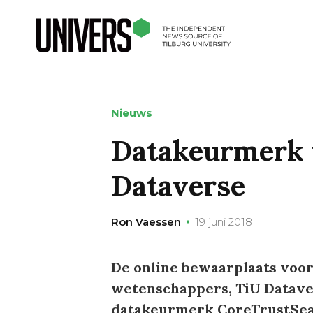
Nieuws
Datakeurmerk v
Dataverse
Ron Vaessen
19 juni 2018
De online bewaarplaats voo
wetenschappers, TiU Dataver
datakeurmerk CoreTrustSea