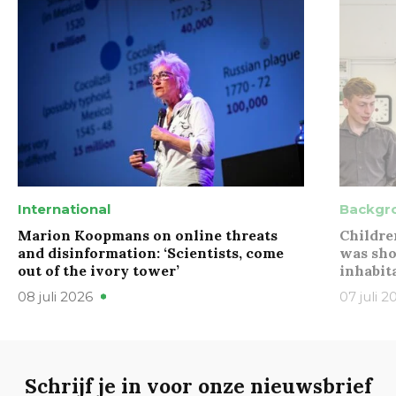
International
Backgr
Marion Koopmans on online threats
Childre
and disinformation: ‘Scientists, come
was sho
out of the ivory tower’
inhabit
08 juli 2026
07 juli 2
Schrijf je in voor onze nieuwsbrief