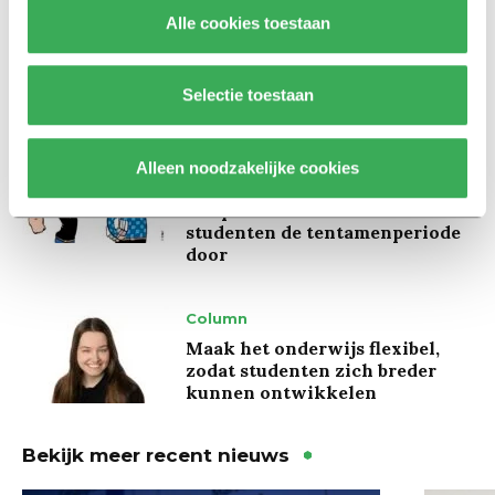
Alle cookies toestaan
Kinderen spelen de Zero
Hunger Game: ‘Ik schrok, we
kregen er een paar miljoen
inwoners bij’
Selectie toestaan
Achtergrond
Alleen noodzakelijke cookies
Ritalin, koffie en
slaapmiddelen: zo komen
studenten de tentamenperiode
door
Column
Maak het onderwijs flexibel,
zodat studenten zich breder
kunnen ontwikkelen
Bekijk meer recent nieuws