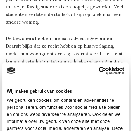
thuis zijn. Rustig studeren is onmogelijk geworden. Veel
studenten verlaten de studio’s of zijn op zoek naar een
andere woning.
De bewoners hebben juridisch advies ingewonnen.
Daaruit blijkt dat ze recht hebben op huurverlaging,
omdat hun woongenot ernstig is verminderd. Het liefst
komen de studenten tot een redelijke oplossing met de
verhuurder door samen om tafel te gaan zitten. Als zo’n
gesprek niet snel plaatsvindt, zullen de bewoners
juridische stappen ondernemen.
Wij maken gebruik van cookies
Aparte ruimte
We gebruiken cookies om content en advertenties te
personaliseren, om functies voor social media te bieden
WonenBreburg heeft aan de Professor Verbernelaan
en om ons websiteverkeer te analyseren. Ook delen we
een aparte ruimte beschikbaar gesteld voor de
informatie over uw gebruik van onze site met onze
studenten, waar ze in alle rust kunnen studeren. De
partners voor social media, adverteren en analyse. Deze