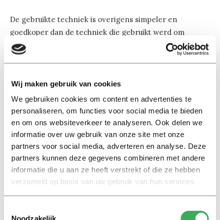
De gebruikte techniek is overigens simpeler en
goedkoper dan de techniek die gebruikt werd om
Micheal Jackson weer even tot leven te wekken bij de
Billboard Awards van 2014, of die van Princess Leia in
Star Wars. Volgens David Lefebre kost het geen
tienduizenden ponden per keer, maar komt de rekening
Wij maken gebruik van cookies
“ergens in de lage duizenden uit, dus voor het eerst
We gebruiken cookies om content en advertenties te
kunnen universiteiten zich dit ook veroorloven.”
personaliseren, om functies voor social media te bieden
en om ons websiteverkeer te analyseren. Ook delen we
informatie over uw gebruik van onze site met onze
partners voor social media, adverteren en analyse. Deze
partners kunnen deze gegevens combineren met andere
informatie die u aan ze heeft verstrekt of die ze hebben
verzameld op basis van uw gebruik van hun services.
Lees ook
Toestemmingsselectie
Noodzakelijk