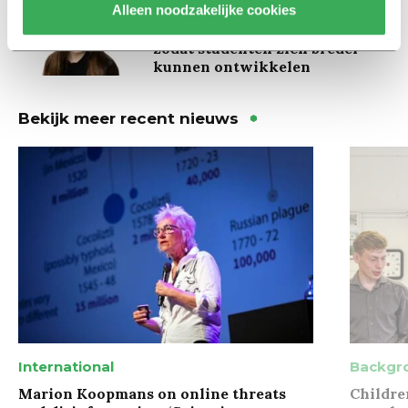
Column
Alleen noodzakelijke cookies
Maak het onderwijs flexibel,
zodat studenten zich breder
kunnen ontwikkelen
Bekijk meer recent nieuws
International
Backgr
Marion Koopmans on online threats
Childre