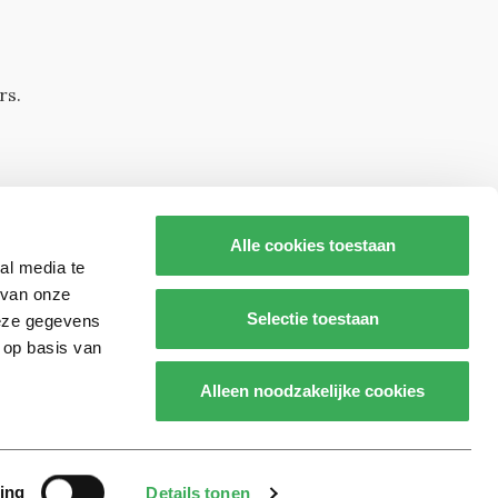
rs.
Alle cookies toestaan
al media te
 van onze
Selectie toestaan
deze gegevens
 op basis van
s op
Alleen noodzakelijke cookies
Realisatie door:
2manydots
ing
Details tonen