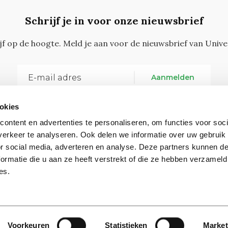
Schrijf je in voor onze nieuwsbrief
ijf op de hoogte. Meld je aan voor de nieuwsbrief van Unive
Aanmelden
okies
ontent en advertenties te personaliseren, om functies voor soci
erkeer te analyseren. Ook delen we informatie over uw gebruik
or social media, adverteren en analyse. Deze partners kunnen 
ormatie die u aan ze heeft verstrekt of die ze hebben verzameld
Vragen, opmerkingen of tips?
Neem contact met on
es.
Contact
Voorkeuren
Statistieken
Market