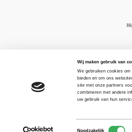
Bl
Wij maken gebruik van co
We gebruiken cookies om c
bieden en om ons websitev
site met onze partners vo
combineren met andere inf
uw gebruik van hun servic
Toestemmingsselectie
© 2026 -
Over ons
Disclaimer
Adverteren
Werken bij
Noodzakelijk