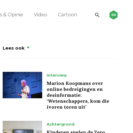
 & Opinie
Video
Cartoon
EN
Lees ook
Interview
Marion Koopmans over
online bedreigingen en
desinformatie:
‘Wetenschappers, kom die
ivoren toren uit’
Achtergrond
Kinderen spelen de Zero