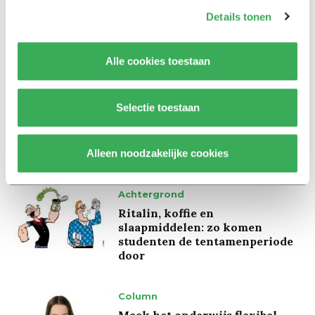
Marion Koopmans over online
Details tonen
bedreigingen en desinformatie:
‘Wetenschappers, kom die
ivoren toren uit’
Alle cookies toestaan
Achtergrond
Selectie toestaan
Kinderen spelen de Zero
Hunger Game: ‘Ik schrok, we
kregen er een paar miljoen
inwoners bij’
Alleen noodzakelijke cookies
Achtergrond
Ritalin, koffie en
slaapmiddelen: zo komen
studenten de tentamenperiode
door
Column
Maak het onderwijs flexibel,