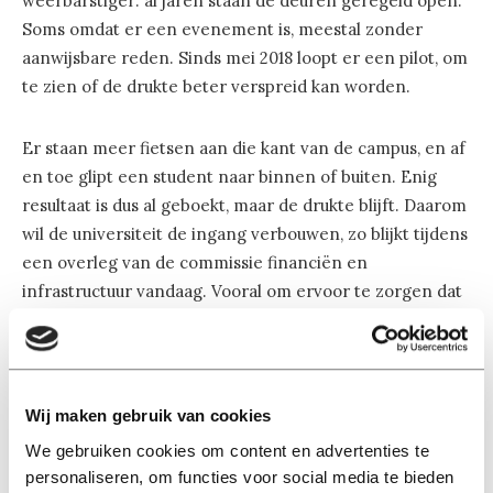
weerbarstiger: al jaren staan de deuren geregeld open.
Soms omdat er een evenement is, meestal zonder
aanwijsbare reden. Sinds mei 2018 loopt er een pilot, om
te zien of de drukte beter verspreid kan worden.
Er staan meer fietsen aan die kant van de campus, en af
en toe glipt een student naar binnen of buiten. Enig
resultaat is dus al geboekt, maar de drukte blijft. Daarom
wil de universiteit de ingang verbouwen, zo blijkt tijdens
een overleg van de commissie financiën en
infrastructuur vandaag. Vooral om ervoor te zorgen dat
het klimaat in het gebouw aangenaam blijft bij een
continue blootstelling aan de buitenlucht.
Om het aantrekkelijker te maken via die kant het
Wij maken gebruik van cookies
gebouw te betreden, moet ook de binnentuin aangepakt
We gebruiken cookies om content en advertenties te
worden, binnen de perken van wat de architect toelaat.
personaliseren, om functies voor social media te bieden