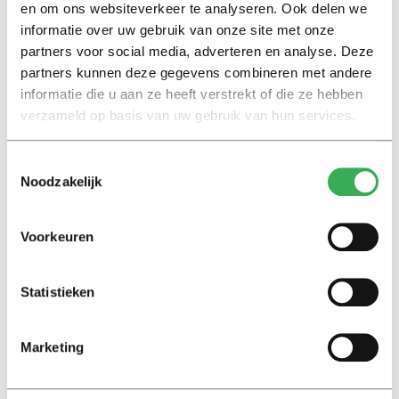
Er komen buitenwerkplekken en de water- en
en om ons websiteverkeer te analyseren. Ook delen we
elektrische voorzieningen worden aangepast. Zodat het
informatie over uw gebruik van onze site met onze
ook veiliger en makkelijker wordt foodtrucks en
partners voor social media, adverteren en analyse. Deze
kraampjes neer te zetten bij evenementen.
partners kunnen deze gegevens combineren met andere
informatie die u aan ze heeft verstrekt of die ze hebben
verzameld op basis van uw gebruik van hun services.
Totale kosten voor de verbouwing: 250.000 euro. Alle
medezeggenschapsfracties zijn positief over het
Toestemmingsselectie
voorstel.
Noodzakelijk
Voorkeuren
Statistieken
Lees ook
Marketing
Interview