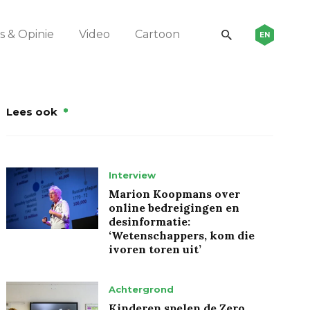
 & Opinie
Video
Cartoon
EN
Lees ook
Interview
Marion Koopmans over
online bedreigingen en
desinformatie:
‘Wetenschappers, kom die
ivoren toren uit’
Achtergrond
Kinderen spelen de Zero