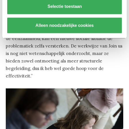
van Join us. “We weten uit onderzoek dat jongeren die
Selectie toestaan
zich eenzaam voelen, vaak op zoek zijn naar manieren
om mensen te ontmoeten in een veilige omgeving.
Maar ontmoeting alleen is niet genoeg. Wanneer er
Alleen noodzakelijke cookies
niet gewerkt wordt aan de onderliggende oorzaken van
de eenzaamheid, kan een nieuwe sociale situatie de
problematiek zelfs versterken. De werkwijze van Join us
is nog niet wetenschappelijk onderzocht, maar ze
bieden zowel ontmoeting als meer structurele
begeleiding, dus ik heb wel goede hoop voor de
effectiviteit.”