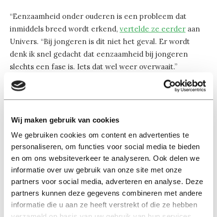
“Eenzaamheid onder ouderen is een probleem dat
inmiddels breed wordt erkend,
vertelde ze eerder
aan
Univers. “Bij jongeren is dit niet het geval. Er wordt
denk ik snel gedacht dat eenzaamheid bij jongeren
slechts een fase is. Iets dat wel weer overwaait.”
“We beseffen steeds meer dat
eenzaamheid echt ongezond is”
Wij maken gebruik van cookies
We gebruiken cookies om content en advertenties te
personaliseren, om functies voor social media te bieden
En dat terwijl de impact van langdurige eenzaamheid
en om ons websiteverkeer te analyseren. Ook delen we
groot is volgens Lodder. “Mentaal kan het leiden tot
informatie over uw gebruik van onze site met onze
depressies, sociale angst, een laag zelfvertrouwen.
partners voor social media, adverteren en analyse. Deze
Fysiek kan het leiden tot een slechte nachtrust,
partners kunnen deze gegevens combineren met andere
overmatig gebruik van drank en drugs, hart- en
informatie die u aan ze heeft verstrekt of die ze hebben
vaatziekten. We beseffen steeds meer dat eenzaamheid
verzameld op basis van uw gebruik van hun services.