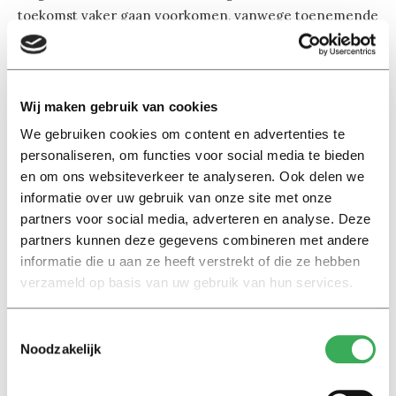
toekomst vaker gaan voorkomen, vanwege toenemende
populariteit van junkfood ten koste van voedzamer
eten. Ook veganisten, een groeiende groep, lopen
gevaar als die hun dieet niet aanvullen met
Wij maken gebruik van cookies
supplementen van bijvoorbeeld B12, waarschuwen ze.
We gebruiken cookies om content en advertenties te
personaliseren, om functies voor social media te bieden
en om ons websiteverkeer te analyseren. Ook delen we
informatie over uw gebruik van onze site met onze
partners voor social media, adverteren en analyse. Deze
partners kunnen deze gegevens combineren met andere
Lees ook
informatie die u aan ze heeft verstrekt of die ze hebben
verzameld op basis van uw gebruik van hun services.
Interview
Toestemmingsselectie
Marion Koopmans over online
Noodzakelijk
bedreigingen en desinformatie:
‘Wetenschappers, kom die