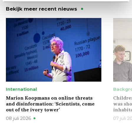
Bekijk meer recent nieuws
International
Backgr
Marion Koopmans on online threats
Childre
and disinformation: ‘Scientists, come
was sho
out of the ivory tower’
inhabit
08 juli 2026
07 juli 2