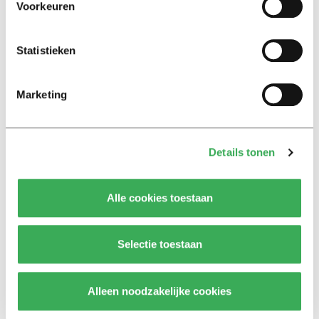
ivoren toren uit’
Voorkeuren
Achtergrond
Statistieken
Kinderen spelen de Zero
Hunger Game: ‘Ik schrok, we
kregen er een paar miljoen
Marketing
inwoners bij’
Achtergrond
Details tonen
Ritalin, koffie en
slaapmiddelen: zo komen
studenten de tentamenperiode
Alle cookies toestaan
door
Selectie toestaan
Column
Maak het onderwijs flexibel,
zodat studenten zich breder
Alleen noodzakelijke cookies
kunnen ontwikkelen