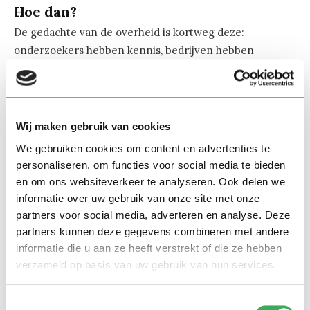
Hoe dan?
De gedachte van de overheid is kortweg deze:
onderzoekers hebben kennis, bedrijven hebben
verstand van handel, stop ze bij elkaar en je krijgt
verhandelbare kennis. Dit is heel kort door de bocht,
want bedrijven doen ook zelf onderzoek, maar toch: al
jarenlang wil de overheid dat de Nederlands
Wij maken gebruik van cookies
wetenschappelijke kennis tot meer economische
We gebruiken cookies om content en advertenties te
opbrengsten gaat leiden.
personaliseren, om functies voor social media te bieden
en om ons websiteverkeer te analyseren. Ook delen we
Om het extra geld niet te versplinteren, wil de overheid
informatie over uw gebruik van onze site met onze
vooral kansrijke samenwerking stimuleren. De aanpak
partners voor social media, adverteren en analyse. Deze
partners kunnen deze gegevens combineren met andere
en het jargon wisselen door de jaren heen. Soms
informatie die u aan ze heeft verstrekt of die ze hebben
worden er kansrijke ‘sleutelgebieden’ of ‘topsectoren’
verzameld op basis van uw gebruik van hun services.
uitgekozen, dan weer komt er een Nationale
Wetenschapsagenda. En vaak lopen zulke initiatieven
Toestemmingsselectie
ook nog naast elkaar.