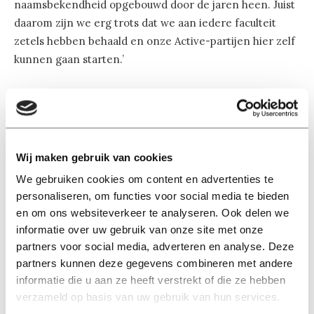
naamsbekendheid opgebouwd door de jaren heen. Juist
daarom zijn we erg trots dat we aan iedere faculteit
zetels hebben behaald en onze Active-partijen hier zelf
kunnen gaan starten.’
Verschillen per faculteit
Iedere Active-partij van Fractie Front zal een eigen
programma hebben, omdat iedere faculteit immers zijn
eigen beleid voert. Maar dat wil niet zeggen dat er geen
Wij maken gebruik van cookies
overeenkomsten zijn aan te wijzen, benadrukt
We gebruiken cookies om content en advertenties te
Groeneveld. ‘De Active-partijen zijn erop gericht de
personaliseren, om functies voor social media te bieden
actieve student te ondersteunen, wat logischerwijs
en om ons websiteverkeer te analyseren. Ook delen we
inhoudt dat zij voor meer flexibiliteit in studieroosters
informatie over uw gebruik van onze site met onze
willen zorgen. Verder hebben ze dezelfde focuspunten,
partners voor social media, adverteren en analyse. Deze
partners kunnen deze gegevens combineren met andere
waardoor veel Active-partijen onder het punt
informatie die u aan ze heeft verstrekt of die ze hebben
digitalisering bijvoorbeeld graag een online gedeeld
verzameld op basis van uw gebruik van hun services.
platform met informatie voor studenten willen