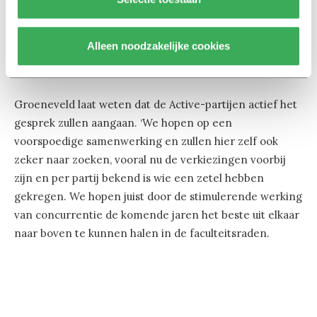
zetels. Er moet dus worden samengewerkt. En dat is
een pikant punt, want de bestaande facultaire partijen
Alleen noodzakelijke cookies
lieten eerder weten dat ze niet
blij
waren met de
Active-partijen van Fractie Front.
Groeneveld laat weten dat de Active-partijen actief het
gesprek zullen aangaan. ‘We hopen op een
voorspoedige samenwerking en zullen hier zelf ook
zeker naar zoeken, vooral nu de verkiezingen voorbij
zijn en per partij bekend is wie een zetel hebben
gekregen. We hopen juist door de stimulerende werking
van concurrentie de komende jaren het beste uit elkaar
naar boven te kunnen halen in de faculteitsraden.