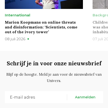
International
Backgr
Marion Koopmans on online threats
Childre
and disinformation: ‘Scientists, come
was sho
out of the ivory tower’
inhabit
08 juli 2026
07 juli 2
Schrijf je in voor onze nieuwsbrief
Blijf op de hoogte. Meld je aan voor de nieuwsbrief van
Univers.
Aanmelden