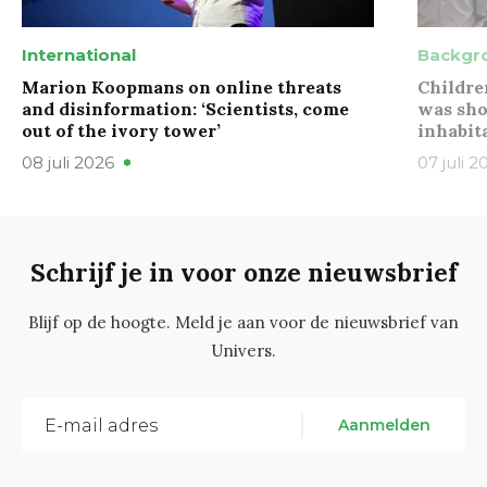
International
Backgr
Marion Koopmans on online threats
Childre
and disinformation: ‘Scientists, come
was sho
out of the ivory tower’
inhabit
08 juli 2026
07 juli 2
Schrijf je in voor onze nieuwsbrief
Blijf op de hoogte. Meld je aan voor de nieuwsbrief van
Univers.
Aanmelden