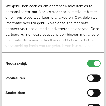
Lees ook
We gebruiken cookies om content en advertenties te
personaliseren, om functies voor social media te bieden
en om ons websiteverkeer te analyseren. Ook delen we
informatie over uw gebruik van onze site met onze
Interview
partners voor social media, adverteren en analyse. Deze
Marion Koopmans over online
partners kunnen deze gegevens combineren met andere
bedreigingen en desinformatie:
informatie die u aan ze heeft verstrekt of die ze hebben
‘Wetenschappers, kom die
verzameld op basis van uw gebruik van hun services.
ivoren toren uit’
Toestemmingsselectie
Achtergrond
Noodzakelijk
Kinderen spelen de Zero
Hunger Game: ‘Ik schrok, we
kregen er een paar miljoen
Voorkeuren
inwoners bij’
Statistieken
Achtergrond
Ritalin, koffie en