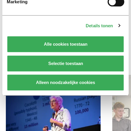
slaapmiddelen: zo komen
Marketing
studenten de tentamenperiode
door
Details tonen
Column
Maak het onderwijs flexibel,
zodat studenten zich breder
Alle cookies toestaan
kunnen ontwikkelen
Selectie toestaan
Bekijk meer recent nieuws
Alleen noodzakelijke cookies