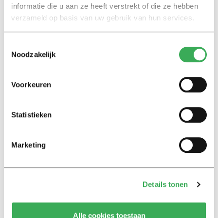
master Data Science: Business and Governance.
informatie die u aan ze heeft verstrekt of die ze hebben
verzameld op basis van uw gebruik van hun services.
Toestemmingsselectie
Noodzakelijk
Lees ook
Voorkeuren
Statistieken
Interview
Marion Koopmans over online
bedreigingen en desinformatie:
Marketing
‘Wetenschappers, kom die
ivoren toren uit’
Details tonen
Achtergrond
Kinderen spelen de Zero
Hunger Game: ‘Ik schrok, we
Alle cookies toestaan