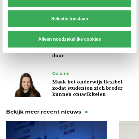
kregen er een paar miljoen
inwoners bij’
Selectie toestaan
Achtergrond
Ritalin, koffie en
Alleen noodzakelijke cookies
slaapmiddelen: zo komen
studenten de tentamenperiode
door
Column
Maak het onderwijs flexibel,
zodat studenten zich breder
kunnen ontwikkelen
Bekijk meer recent nieuws