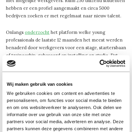
met mogelijke werkgevers. Ruim 250 duizend studenten
hebben er een profiel aangemaakt en circa 5000
bedrijven zoeken er met regelmaat naar nieuw talent.
Onlangs
onderzocht
het platform welke young
professionals de laatste 12 maanden het meest werden
benaderd door werkgevers voor een stage, startersbaan
of traineeship, gebaseerd op instelling en studie. Dat
bleken Tilburg University studenten te zijn met een
master Economics. In de top 50 die Magnet.me
samenstelde staan zij op 1.
Wij maken gebruik van cookies
We gebruiken cookies om content en advertenties te
Ook op de tweede plek prijkt de naam Tilburg, namelijk
personaliseren, om functies voor social media te bieden
de TIAS-opleiding Business Administration. En daarmee
en om ons websiteverkeer te analyseren. Ook delen we
zijn we er nog niet: op plek 29 staat de master Finance,
informatie over uw gebruik van onze site met onze
op 30 de master Information Management, op 33 de
partners voor social media, adverteren en analyse. Deze
master Strategic Management en tot slot op 44 de
partners kunnen deze gegevens combineren met andere