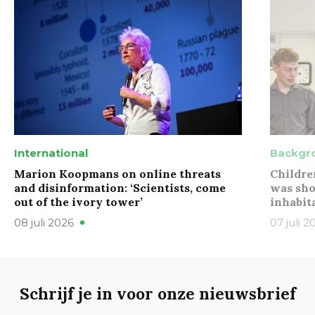
International
Backgr
Marion Koopmans on online threats
Childre
and disinformation: ‘Scientists, come
was sho
out of the ivory tower’
inhabit
08 juli 2026
07 juli 2
Schrijf je in voor onze nieuwsbrief