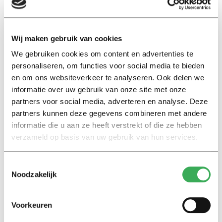
Het Interstedelijk Studenten Overleg vindt de cijfers
Wij maken gebruik van cookies
“schokkend” en pleit voor meer fysiek onderwijs. “Ik ben
bang dat de fysieke afstand tot anderen maakt dat
We gebruiken cookies om content en advertenties te
studenten zich geen raad weten met psychische
personaliseren, om functies voor social media te bieden
klachten”, zegt voorzitter Dahran Çoban. “Het is nu niet
en om ons websiteverkeer te analyseren. Ook delen we
informatie over uw gebruik van onze site met onze
mogelijk om een docent of studiebegeleider aan het
partners voor social media, adverteren en analyse. Deze
jasje te trekken.”
partners kunnen deze gegevens combineren met andere
informatie die u aan ze heeft verstrekt of die ze hebben
Vorig collegejaar zijn er voor studenten allerlei
verzameld op basis van uw gebruik van hun services.
maatregelen genomen om de druk van de ketel te
halen, zoals een uitgesteld bindend studieadvies, de
Toestemmingsselectie
mogelijkheid tot een zachte knip en financiële
Noodzakelijk
compensatie voor afstudeerders. Als het aan Çoban ligt,
gaat dat ook dit jaar gebeuren. “Corona is nog niet weg.
Voorkeuren
Daarom is het noodzakelijk dat we die stap nu weer
zetten.”