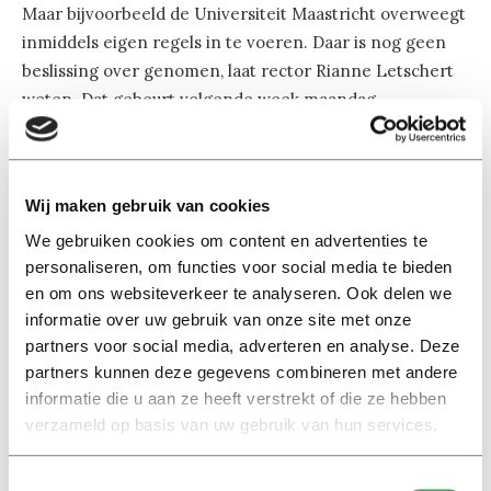
Maar bijvoorbeeld de Universiteit Maastricht overweegt
inmiddels eigen regels in te voeren. Daar is nog geen
beslissing over genomen, laat rector Rianne Letschert
weten. Dat gebeurt volgende week maandag.
Landelijk overleg is er nog niet, laten de Vereniging
Hogescholen en universiteitenvereniging VSNU weten.
Wij maken gebruik van cookies
Ze volgen de richtlijnen van de overheid.
We gebruiken cookies om content en advertenties te
personaliseren, om functies voor social media te bieden
Vierde golf
en om ons websiteverkeer te analyseren. Ook delen we
Ook in een vierde coronagolf gaat het Nederlandse
informatie over uw gebruik van onze site met onze
hoger onderwijs niet meer dicht, heeft demissionair
partners voor social media, adverteren en analyse. Deze
minister Van Engelshoven eind augustus
beloofd
. Wel
partners kunnen deze gegevens combineren met andere
kan het kabinet in het uiterste geval het
informatie die u aan ze heeft verstrekt of die ze hebben
coronatoegangsbewijs verplichtstellen, net als in het
verzameld op basis van uw gebruik van hun services.
café of de bioscoop.
Toestemmingsselectie